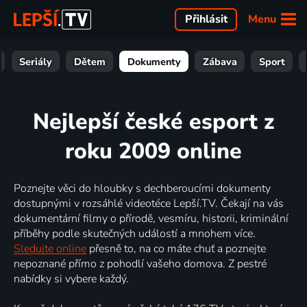
Menu
Přihlásit
Seriály
Dětem
Dokumenty
Zábava
Sport
Nejlepší české esport z
roku 2009 online
Poznejte věci do hloubky s dechberoucími dokumenty
dostupnými v rozsáhlé videotéce Lepší.TV. Čekají na vás
dokumentární filmy o přírodě, vesmíru, historii, kriminální
příběhy podle skutečných událostí a mnohem více.
Sledujte online
přesně to, na co máte chuť a poznejte
nepoznané přímo z pohodlí vašeho domova. Z pestré
nabídky si vybere každý.