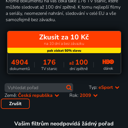
Kromě dokumentů na vás čeká také 176 TV stanic, které
můžete sledovat až 100 dní zpětně. K tomu nejlepší filmy
a seriály, neomezené nahrání, sledování v celé EU a vše
samozřejmě bez závazku.
Zkusit za 10 Kč
na 10 dní a bez závazku
4904
176
100
až
dárek
dokumentů
TV stanic
dní zpětně
Typ:
eSport
Země:
Česká republika
Rok:
2009
Zrušit
Vašim filtrům neodpovídá žádný pořad