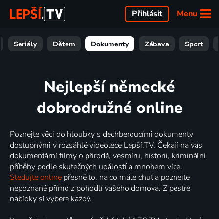
Menu
Přihlásit
Seriály
Dětem
Dokumenty
Zábava
Sport
Nejlepší německé
dobrodružné online
Poznejte věci do hloubky s dechberoucími dokumenty
dostupnými v rozsáhlé videotéce Lepší.TV. Čekají na vás
dokumentární filmy o přírodě, vesmíru, historii, kriminální
příběhy podle skutečných událostí a mnohem více.
Sledujte online
přesně to, na co máte chuť a poznejte
nepoznané přímo z pohodlí vašeho domova. Z pestré
nabídky si vybere každý.