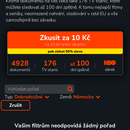
Kromě dokumentů na vás čeká také 176 TV stanic, které
můžete sledovat až 100 dní zpětně. K tomu nejlepší filmy
a seriály, neomezené nahrání, sledování v celé EU a vše
samozřejmě bez závazku.
Zkusit za 10 Kč
na 10 dní a bez závazku
4928
176
100
až
dárek
dokumentů
TV stanic
dní zpětně
Typ:
Dobrodružné
Země:
Německo
Zrušit
Vašim filtrům neodpovídá žádný pořad