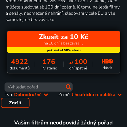
Kromě dokumentů na vás čeká také 176 TV stanic, které
můžete sledovat až 100 dní zpětně. K tomu nejlepší filmy
a seriály, neomezené nahrání, sledování v celé EU a vše
samozřejmě bez závazku.
Zkusit za 10 Kč
na 10 dní a bez závazku
4922
176
100
až
dárek
dokumentů
TV stanic
dní zpětně
Typ:
Dobrodružné
Země:
Jihoafrická republika
Zrušit
Vašim filtrům neodpovídá žádný pořad