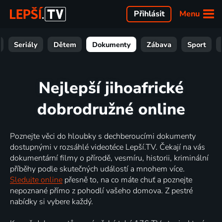
Menu
Přihlásit
Seriály
Dětem
Dokumenty
Zábava
Sport
Nejlepší jihoafrické
dobrodružné online
Poznejte věci do hloubky s dechberoucími dokumenty
dostupnými v rozsáhlé videotéce Lepší.TV. Čekají na vás
dokumentární filmy o přírodě, vesmíru, historii, kriminální
příběhy podle skutečných událostí a mnohem více.
Sledujte online
přesně to, na co máte chuť a poznejte
nepoznané přímo z pohodlí vašeho domova. Z pestré
nabídky si vybere každý.