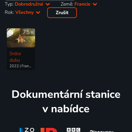
Typ:
Dobrodružné
Země:
Francie
Rok:
Všechny
Zrušit
75
%
Srdce
dubu
2022 | Francie | Dobrodružný, Rodinný
Dokumentární stanice
v nabídce