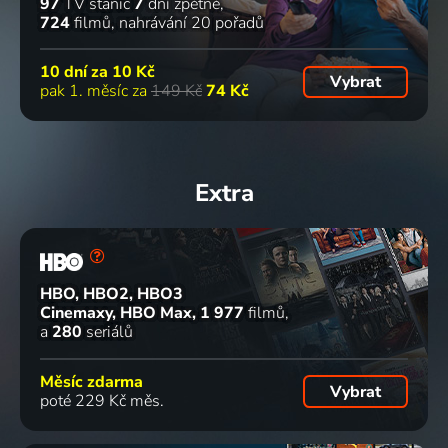
97
TV stanic
7
dní zpětně
724
filmů
nahrávání 20 pořadů
10 dní za
10 Kč
Vybrat
pak 1. měsíc za
149 Kč
74 Kč
Extra
HBO, HBO2, HBO3
Cinemaxy, HBO Max
1 977
filmů
a
280
seriálů
Měsíc zdarma
Vybrat
poté 229 Kč měs.