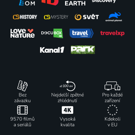
Bez
Nejdelší zpětné
Pro každé
závazku
zhlédnutí
zařízení
9570 filmů
Vysoká
Kdekoli
a seriálů
kvalita
v EU