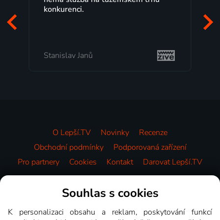
konkurenci.
Stanislav Janů
O Lepší.TV
Novinky
Recenze
Obchodní podmínky
Podporovaná zařízení
Pro partnery
Cookies
Kontakt
Darovat Lepší.TV
Videotéka
Souhlas s cookies
K personalizaci obsahu a reklam, poskytování funkcí