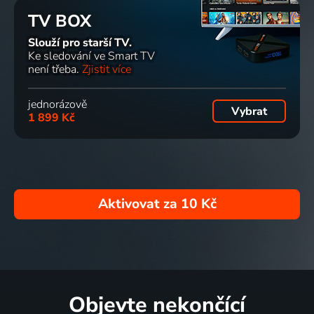
TV BOX
Slouží pro starší TV.
Ke sledování ve Smart TV
není třeba.
Zjistit více
jednorázově
Vybrat
1 899 Kč
Aktivovat za
10 Kč
Objevte nekončící