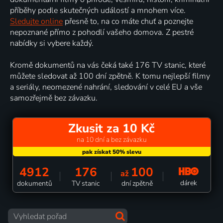
příběhy podle skutečných událostí a mnohem více.
Sledujte online
přesně to, na co máte chuť a poznejte
nepoznané přímo z pohodlí vašeho domova. Z pestré
nabídky si vybere každý.
Kromě dokumentů na vás čeká také 176 TV stanic, které
můžete sledovat až 100 dní zpětně. K tomu nejlepší filmy
a seriály, neomezené nahrání, sledování v celé EU a vše
samozřejmě bez závazku.
Zkusit za 10 Kč
na 10 dní a bez závazku
4912
176
100
až
dárek
dokumentů
TV stanic
dní zpětně