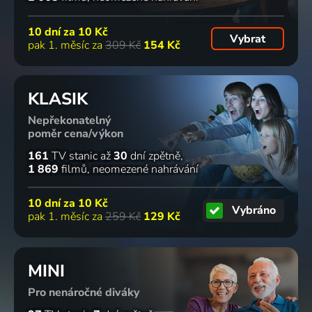
10 dní za
10 Kč
Vybrat
pak 1. měsíc za
309 Kč
154 Kč
KLASIK
Nepřekonatelný
poměr cena/výkon
161
TV stanic
až
30
dní zpětně
1 869
filmů
neomezené nahrávání
10 dní za
10 Kč
Vybráno
pak 1. měsíc za
259 Kč
129 Kč
MINI
Pro nenáročné diváky