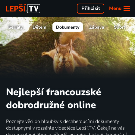
Menu
Přihlásit
Seriály
Dětem
Dokumenty
Zábava
Sport
Nejlepší francouzské
dobrodružné online
Poznejte věci do hloubky s dechberoucími dokumenty
dostupnými v rozsáhlé videotéce Lepší.TV. Čekají na vás
dokumentární filmy o přírodě, vesmíru, historii, kriminální