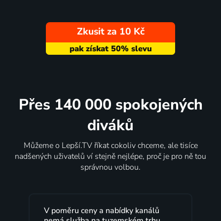
Zkusit za 10 Kč
Přes 140 000 spokojených
diváků
Můžeme o Lepší.TV říkat cokoliv chceme, ale tisíce
nadšených uživatelů ví stejně nejlépe, proč je pro ně tou
správnou volbou.
V poměru ceny a nabídky kanálů
nemá služba na tuzemském trhu