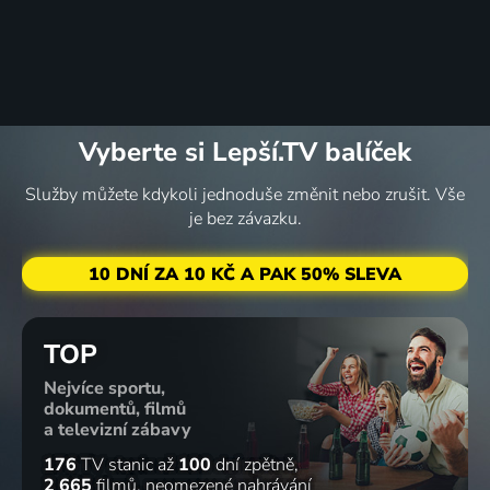
Vyberte si Lepší.TV balíček
Služby můžete kdykoli jednoduše změnit nebo zrušit. Vše
je bez závazku.
10 DNÍ ZA 10 KČ A PAK 50% SLEVA
TOP
Nejvíce sportu,
dokumentů, filmů
a televizní zábavy
176
TV stanic
až
100
dní zpětně
2 665
filmů
neomezené nahrávání