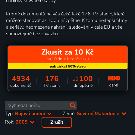
nabídky si vybere každý.
Kromě dokumentů na vás čeká také 176 TV stanic, které
můžete sledovat až 100 dní zpětně. K tomu nejlepší filmy
a seriály, neomezené nahrání, sledování v celé EU a vše
samozřejmě bez závazku.
Zkusit za 10 Kč
na 10 dní a bez závazku
4934
176
100
až
dárek
dokumentů
TV stanic
dní zpětně
Typ:
Bojová umění
Země:
Severní Makedonie
Rok:
2009
Zrušit