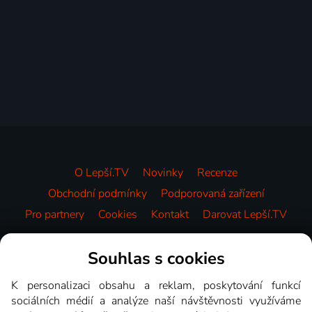
O Lepší.TV
Novinky
Recenze
Obchodní podmínky
Podporovaná zařízení
Pro partnery
Cookies
Kontakt
Darovat Lepší.TV
Videotéka
Souhlas s cookies
K personalizaci obsahu a reklam, poskytování funkcí
sociálních médií a analýze naší návštěvnosti využíváme