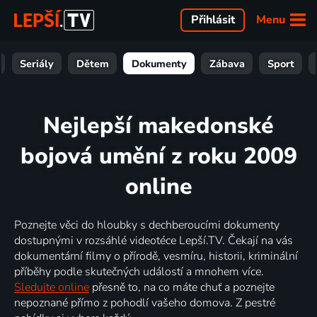
Menu
Přihlásit
Seriály
Dětem
Dokumenty
Zábava
Sport
Nejlepší makedonské
bojová umění z roku 2009
online
Poznejte věci do hloubky s dechberoucími dokumenty
dostupnými v rozsáhlé videotéce Lepší.TV. Čekají na vás
dokumentární filmy o přírodě, vesmíru, historii, kriminální
příběhy podle skutečných událostí a mnohem více.
Sledujte online
přesně to, na co máte chuť a poznejte
nepoznané přímo z pohodlí vašeho domova. Z pestré