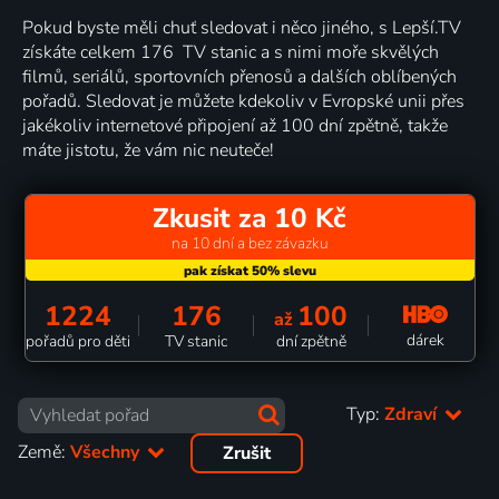
Pokud byste měli chuť sledovat i něco jiného, s Lepší.TV
získáte celkem 176 TV stanic a s nimi moře skvělých
filmů, seriálů, sportovních přenosů a dalších oblíbených
pořadů. Sledovat je můžete kdekoliv v Evropské unii přes
jakékoliv internetové připojení až 100 dní zpětně, takže
máte jistotu, že vám nic neuteče!
Zkusit za 10 Kč
na 10 dní a bez závazku
1224
176
100
až
dárek
pořadů pro děti
TV stanic
dní zpětně
Typ:
Zdraví
Země:
Všechny
Zrušit