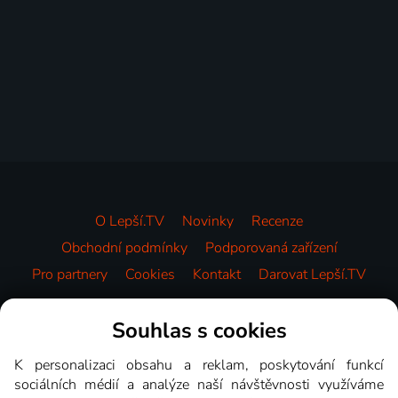
O Lepší.TV
Novinky
Recenze
Obchodní podmínky
Podporovaná zařízení
Pro partnery
Cookies
Kontakt
Darovat Lepší.TV
Videotéka
Souhlas s cookies
K personalizaci obsahu a reklam, poskytování funkcí
sociálních médií a analýze naší návštěvnosti využíváme