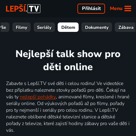
Menu
Přihlásit
Vše
Filmy
Seriály
Dětem
Dokumenty
Zábava
Nejlepší talk show pro
děti online
Zabavte s Lepší.TV své děti i celou rodinu! Ve videotéce
bez příplatku naleznete stovky pořadů pro děti. Čekají na
vás ty
nejlepší pohádky
, animované filmy, kreslené i hrané
seriály online. Od výukových pořadů až po filmy, pořady
pro ty nejmenší i seriály pro celou rodinu. V Lepší.TV
naleznete oblíbené dětské televizní stanice a dětské
pořady z televize, které zajistí hodiny zábavy pro vaše děti i
vás.