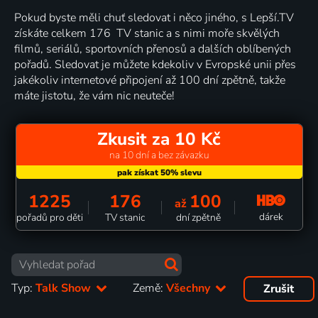
Pokud byste měli chuť sledovat i něco jiného, s Lepší.TV
získáte celkem 176 TV stanic a s nimi moře skvělých
filmů, seriálů, sportovních přenosů a dalších oblíbených
pořadů. Sledovat je můžete kdekoliv v Evropské unii přes
jakékoliv internetové připojení až 100 dní zpětně, takže
máte jistotu, že vám nic neuteče!
Zkusit za 10 Kč
na 10 dní a bez závazku
1225
176
100
až
dárek
pořadů pro děti
TV stanic
dní zpětně
Typ:
Talk Show
Země:
Všechny
Zrušit