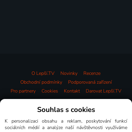
O Lepší.TV
Novinky
Recenze
Obchodní podmínky
Podporovaná zařízení
Pro partnery
Cookies
Kontakt
Darovat Lepší.TV
Videotéka
Souhlas s cookies
K personalizaci obsahu a reklam, poskytování funkcí
sociálních médií a analýze naší návštěvnosti využíváme