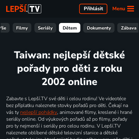
Menu
Přihlásit
Vše
Filmy
Seriály
Dětem
Dokumenty
Zábava
Taiwan: nejlepší dětské
pořady pro děti z roku
2002 online
Zabavte s Lepší.TV své děti i celou rodinu! Ve videotéce
bez příplatku naleznete stovky pořadů pro děti. Čekají na
vás ty
nejlepší pohádky
, animované filmy, kreslené i hrané
seriály online. Od výukových pořadů až po filmy, pořady
pro ty nejmenší i seriály pro celou rodinu. V Lepší.TV
naleznete oblíbené dětské televizní stanice a dětské