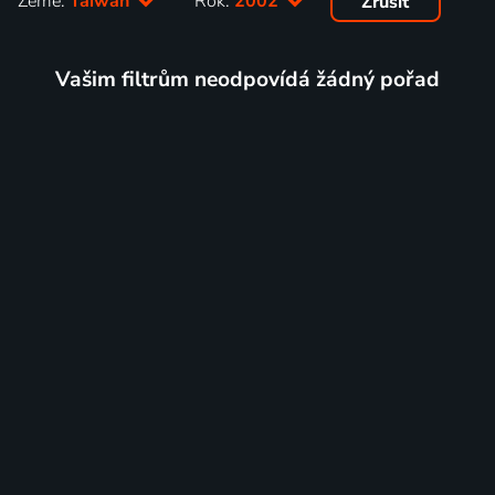
Země:
Taiwan
Rok:
2002
Zrušit
Vašim filtrům neodpovídá žádný pořad