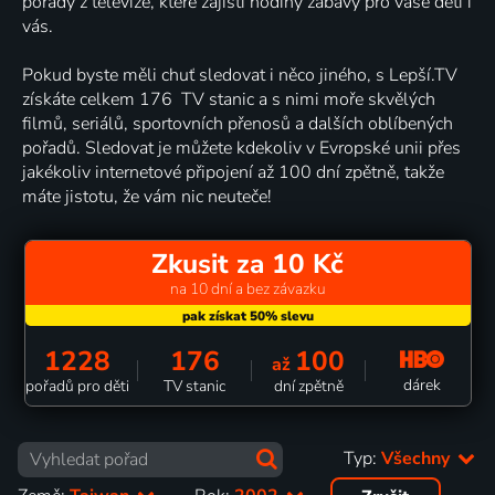
pořady z televize, které zajistí hodiny zábavy pro vaše děti i
vás.
Pokud byste měli chuť sledovat i něco jiného, s Lepší.TV
získáte celkem 176 TV stanic a s nimi moře skvělých
filmů, seriálů, sportovních přenosů a dalších oblíbených
pořadů. Sledovat je můžete kdekoliv v Evropské unii přes
jakékoliv internetové připojení až 100 dní zpětně, takže
máte jistotu, že vám nic neuteče!
Zkusit za 10 Kč
na 10 dní a bez závazku
1228
176
100
až
dárek
pořadů pro děti
TV stanic
dní zpětně
Typ:
Všechny