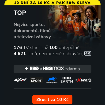
10 DNÍ ZA 10 KČ A PAK 50% SLEVA
TOP
Nejvíce sportu,
dokumentů, filmů
a televizní zábavy
176
TV stanic, až
100
dní zpětně,
4 621
filmů
,
neomezené nahrávání
,
a
zdarma
Zkusit za 10 Kč