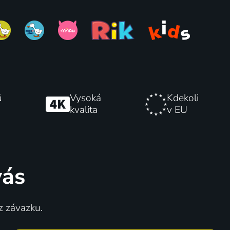
ů
Vysoká
Kdekoli
kvalita
v EU
vás
z závazku.