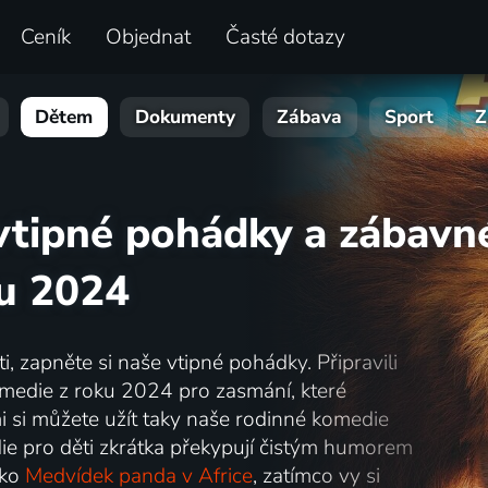
Ceník
Objednat
Časté dotazy
Dětem
Dokumenty
Zábava
Sport
Z
vtipné pohádky a zábavn
ku 2024
 zapněte si naše vtipné pohádky. Připravili
omedie z roku 2024 pro zasmání, které
i si můžete užít taky naše rodinné komedie
ie pro děti zkrátka překypují čistým humorem
ako
Medvídek panda v Africe
, zatímco vy si