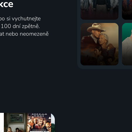
kce
bo si vychutnejte
ž 100 dní zpětně.
vat nebo neomezeně