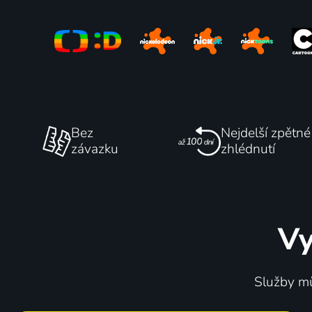
Bez
Nejdelší zpětné
závazku
zhlédnutí
Vy
Služby mů