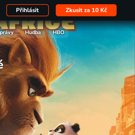
Přihlásit
Zkusit za 10 Kč
právy
Hudba
HBO
é