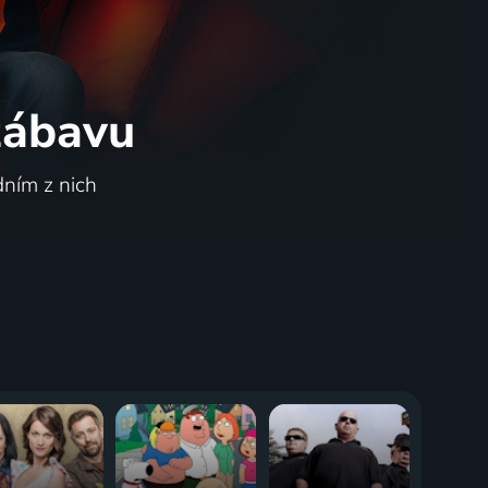
 zábavu
dním z nich