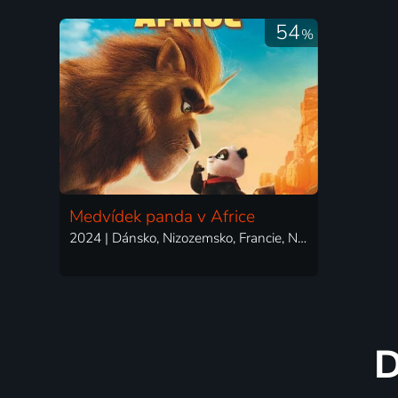
54
%
Medvídek panda v Africe
2024 | Dánsko, Nizozemsko, Francie, Německo, Estonsko | Animovaný, Dobrodružný, Komedie
D