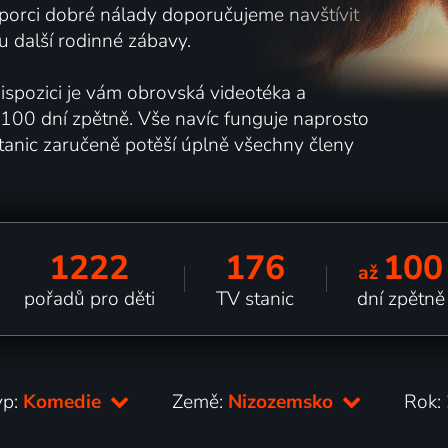
í porci dobré nálady doporučujeme navštívit
u další rodinné zábavy.
 dispozici je vám obrovská videotéka a
 100 dní zpětně. Vše navíc funguje naprosto
stanic zaručeně potěší úplně všechny členy
1222
176
100
až
pořadů pro děti
TV stanic
dní zpětně
yp:
Komedie
Země:
Nizozemsko
Rok: