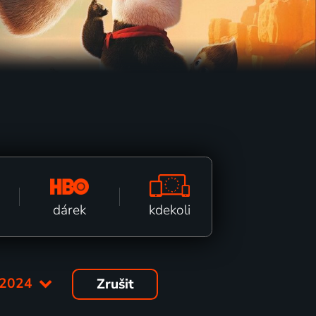
kdekoli
dárek
2024
Zrušit