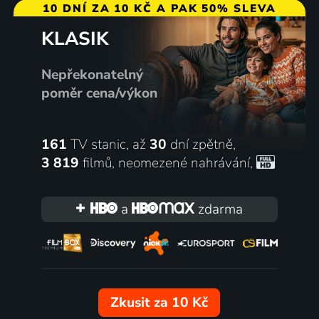
10 DNÍ ZA 10 KČ A PAK 50% SLEVA
KLASIK
Nepřekonatelný
poměr cena/výkon
161
TV stanic, až
30
dní zpětně,
3 819
filmů
,
neomezené nahrávání
,
a
zdarma
Zkusit za 10 Kč