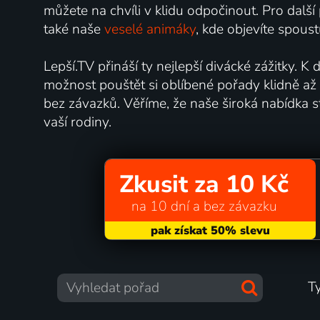
můžete na chvíli v klidu odpočinout. Pro dalš
také naše
veselé animáky
, kde objevíte spoust
Lepší.TV přináší ty nejlepší divácké zážitky. K
možnost pouštět si oblíbené pořady klidně až
bez závazků. Věříme, že naše široká nabídka 
vaší rodiny.
Zkusit za 10 Kč
na 10 dní a bez závazku
T