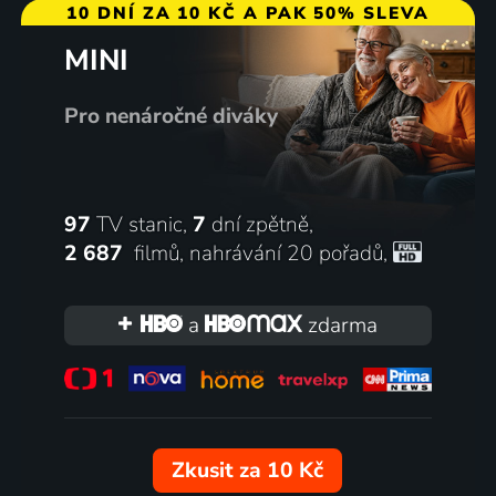
10 DNÍ ZA 10 KČ A PAK 50% SLEVA
MINI
Pro nenáročné diváky
97
TV stanic,
7
dní zpětně,
2 687
filmů
,
nahrávání 20 pořadů
,
a
zdarma
Zkusit za 10 Kč