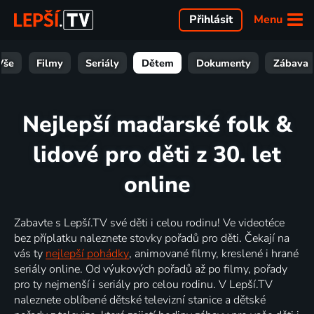
Menu
Přihlásit
Vše
Filmy
Seriály
Dětem
Dokumenty
Zábava
Nejlepší maďarské folk &
lidové pro děti z 30. let
online
Zabavte s Lepší.TV své děti i celou rodinu! Ve videotéce
bez příplatku naleznete stovky pořadů pro děti. Čekají na
vás ty
nejlepší pohádky
, animované filmy, kreslené i hrané
seriály online. Od výukových pořadů až po filmy, pořady
pro ty nejmenší i seriály pro celou rodinu. V Lepší.TV
naleznete oblíbené dětské televizní stanice a dětské