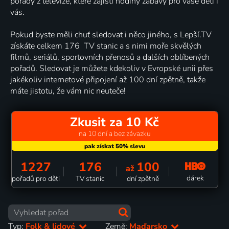
pořady z televize, které zajistí hodiny zábavy pro vaše děti i
vás.
Pokud byste měli chuť sledovat i něco jiného, s Lepší.TV
získáte celkem 176 TV stanic a s nimi moře skvělých
filmů, seriálů, sportovních přenosů a dalších oblíbených
pořadů. Sledovat je můžete kdekoliv v Evropské unii přes
jakékoliv internetové připojení až 100 dní zpětně, takže
máte jistotu, že vám nic neuteče!
Zkusit za 10 Kč
na 10 dní a bez závazku
1227
176
100
až
dárek
pořadů pro děti
TV stanic
dní zpětně
Typ:
Folk & lidové
Země:
Maďarsko