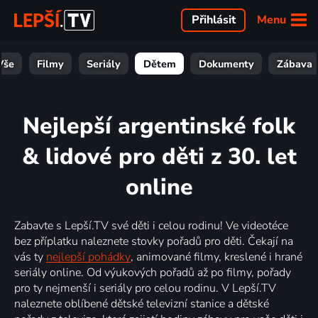
Menu
Přihlásit
Vše
Filmy
Seriály
Dětem
Dokumenty
Zábava
Nejlepší argentinské folk
& lidové pro děti z 30. let
online
Zabavte s Lepší.TV své děti i celou rodinu! Ve videotéce
bez příplatku naleznete stovky pořadů pro děti. Čekají na
vás ty
nejlepší pohádky
, animované filmy, kreslené i hrané
seriály online. Od výukových pořadů až po filmy, pořady
pro ty nejmenší i seriály pro celou rodinu. V Lepší.TV
naleznete oblíbené dětské televizní stanice a dětské