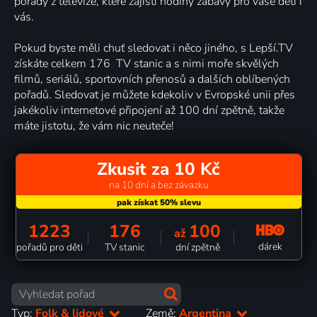
pořady z televize, které zajistí hodiny zábavy pro vaše děti i
vás.
Pokud byste měli chuť sledovat i něco jiného, s Lepší.TV
získáte celkem 176 TV stanic a s nimi moře skvělých
filmů, seriálů, sportovních přenosů a dalších oblíbených
pořadů. Sledovat je můžete kdekoliv v Evropské unii přes
jakékoliv internetové připojení až 100 dní zpětně, takže
máte jistotu, že vám nic neuteče!
Zkusit za 10 Kč
na 10 dní a bez závazku
1223
176
100
až
dárek
pořadů pro děti
TV stanic
dní zpětně
Typ:
Folk & lidové
Země:
Argentina