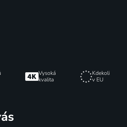
ů
Vysoká
Kdekoli
kvalita
v EU
vás