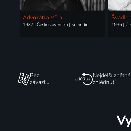
Advokátka Věra
Švadle
1937 | Československo | Komedie
1936 | Če
Bez
Nejdelší zpětné
závazku
zhlédnutí
Vy