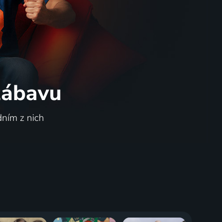
 zábavu
dním z nich