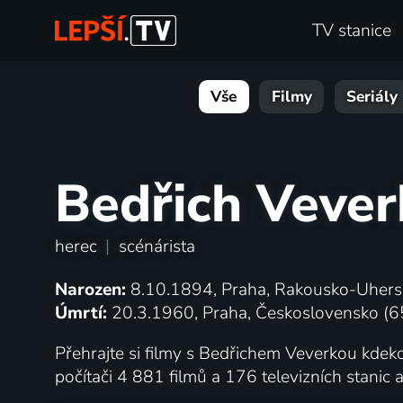
TV stanice
Vše
Filmy
Seriály
Bedřich Vever
herec
|
scénárista
Narozen:
8.10.1894, Praha, Rakousko-Uhers
Úmrtí:
20.3.1960, Praha, Československo (65
Přehrajte si filmy s Bedřichem Veverkou kdekoli
počítači 4 881 filmů a 176 televizních stani