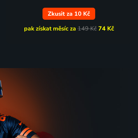
Zkusit za 10 Kč
pak získat měsíc za
149 Kč
74 Kč