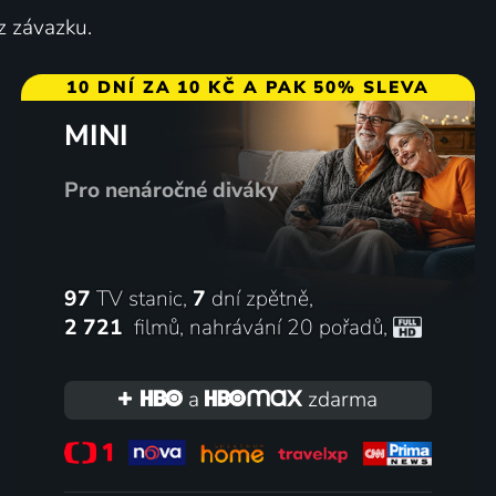
z závazku.
10 DNÍ ZA 10 KČ A PAK 50% SLEVA
MINI
Pro nenáročné diváky
97
TV stanic,
7
dní zpětně,
2 721
filmů
,
nahrávání 20 pořadů
,
a
zdarma