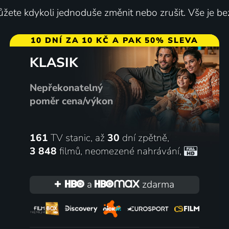
žete kdykoli jednoduše změnit nebo zrušit. Vše je be
10 DNÍ ZA 10 KČ A PAK 50% SLEVA
KLASIK
Nepřekonatelný
poměr cena/výkon
161
TV stanic, až
30
dní zpětně,
3 848
filmů
,
neomezené nahrávání
,
a
zdarma