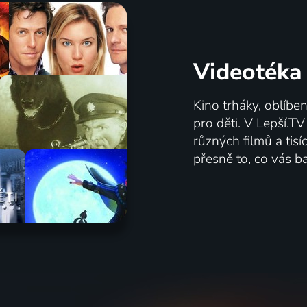
Videotéka
Kino trháky, oblíbe
pro děti. V Lepší.T
různých filmů a tis
přesně to, co vás ba