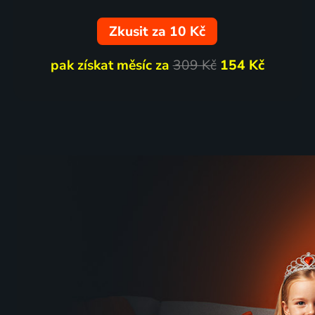
Zkusit za 10 Kč
pak získat měsíc za
309 Kč
154 Kč