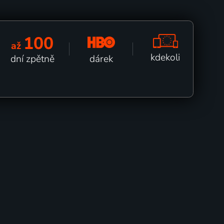
100
až
kdekoli
dárek
dní zpětně