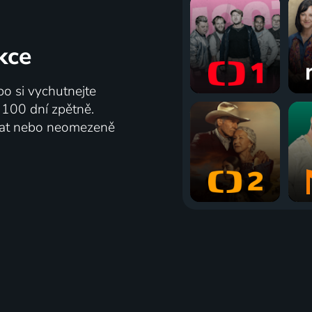
kce
bo si vychutnejte
ž 100 dní zpětně.
vat nebo neomezeně