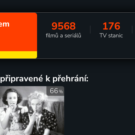
hem
9568
176
filmů a seriálů
TV stanic
připravené k přehrání:
66
%