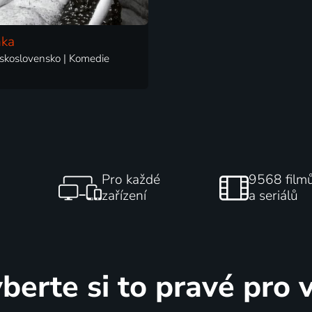
nka
skoslovensko | Komedie
Pro každé
9568 film
zařízení
a seriálů
berte si to pravé pro 