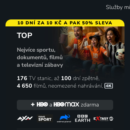
Služby mů
10 DNÍ ZA 10 KČ A PAK 50% SLEVA
TOP
Nejvíce sportu,
dokumentů, filmů
a televizní zábavy
176
TV stanic, až
100
dní zpětně,
4 650
filmů
,
neomezené nahrávání
,
a
zdarma