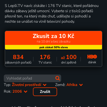
S Lepší.TV navíc získáte i 176 TV stanic, které pořádnou
dávku zábavy ještě umocní. Vyberte si z tisíců pořadů
přesně ten, na který máte chuť, udělejte si pohodlí a
nechte se unášet na vlně televizní pohody.
Zkusit za 10 Kč
na 10 dní a bez závazku
834
176
100
až
dárek
zábavných pořadů
TV stanic
dní zpětně
Typ:
Životní prostředí
Země:
Afrika
Rok:
2006
Zrušit