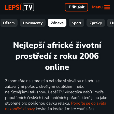
Menu
Přihlásit
Dětem
Dokumenty
Zábava
Sport
Zprávy
H
Nejlepší africké životní
prostředí z roku 2006
online
Zapomeňte na starosti a nalaďte si skvělou náladu se
zábavnými pořady, skvělými soutěžemi nebo
nejrůznějšími talkshow. Lepší.TV videotéka nabízí moře
populárních českých i zahraničních pořadů, které jsou jako
stvořené pro pořádnou dávku relaxu.
Ponořte se do světa
nekončící zábavy
kdykoli a kdekoli máte chuť a čas.