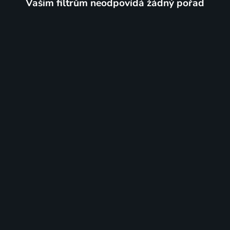
Vašim filtrům neodpovídá žádný pořad