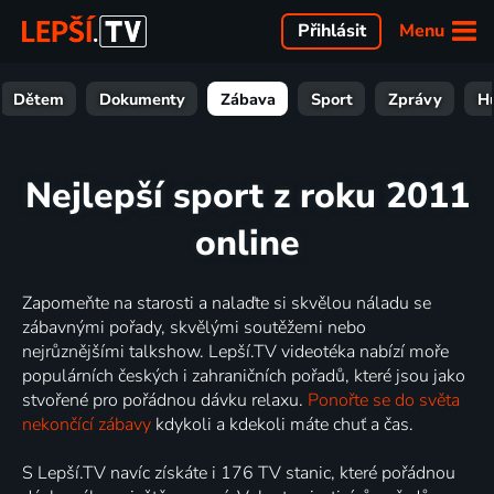
Menu
Přihlásit
Dětem
Dokumenty
Zábava
Sport
Zprávy
H
Nejlepší sport z roku 2011
online
Zapomeňte na starosti a nalaďte si skvělou náladu se
zábavnými pořady, skvělými soutěžemi nebo
nejrůznějšími talkshow. Lepší.TV videotéka nabízí moře
populárních českých i zahraničních pořadů, které jsou jako
stvořené pro pořádnou dávku relaxu.
Ponořte se do světa
nekončící zábavy
kdykoli a kdekoli máte chuť a čas.
S Lepší.TV navíc získáte i 176 TV stanic, které pořádnou