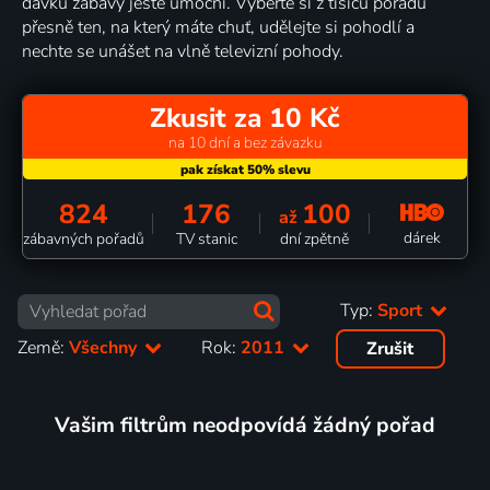
dávku zábavy ještě umocní. Vyberte si z tisíců pořadů
přesně ten, na který máte chuť, udělejte si pohodlí a
nechte se unášet na vlně televizní pohody.
Zkusit za 10 Kč
na 10 dní a bez závazku
824
176
100
až
dárek
zábavných pořadů
TV stanic
dní zpětně
Typ:
Sport
Země:
Všechny
Rok:
2011
Zrušit
Vašim filtrům neodpovídá žádný pořad