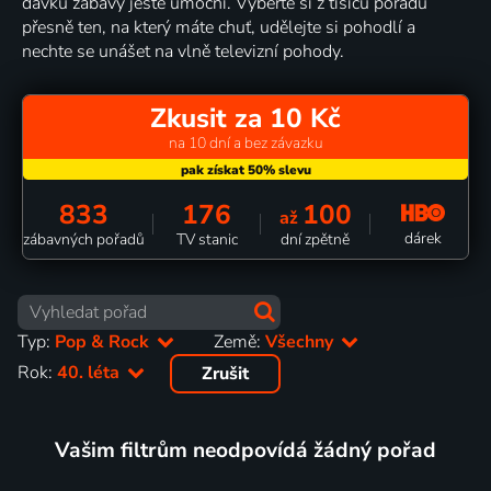
dávku zábavy ještě umocní. Vyberte si z tisíců pořadů
přesně ten, na který máte chuť, udělejte si pohodlí a
nechte se unášet na vlně televizní pohody.
Zkusit za 10 Kč
na 10 dní a bez závazku
833
176
100
až
dárek
zábavných pořadů
TV stanic
dní zpětně
Typ:
Pop & Rock
Země:
Všechny
Rok:
40. léta
Zrušit
Vašim filtrům neodpovídá žádný pořad