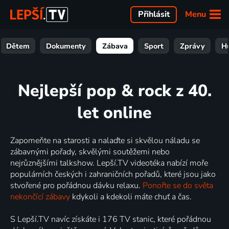
Menu
Přihlásit
Dětem
Dokumenty
Zábava
Sport
Zprávy
H
Nejlepší pop & rock z 40.
let online
Zapomeňte na starosti a nalaďte si skvělou náladu se
zábavnými pořady, skvělými soutěžemi nebo
nejrůznějšími talkshow. Lepší.TV videotéka nabízí moře
populárních českých i zahraničních pořadů, které jsou jako
stvořené pro pořádnou dávku relaxu.
Ponořte se do světa
nekončící zábavy
kdykoli a kdekoli máte chuť a čas.
S Lepší.TV navíc získáte i 176 TV stanic, které pořádnou