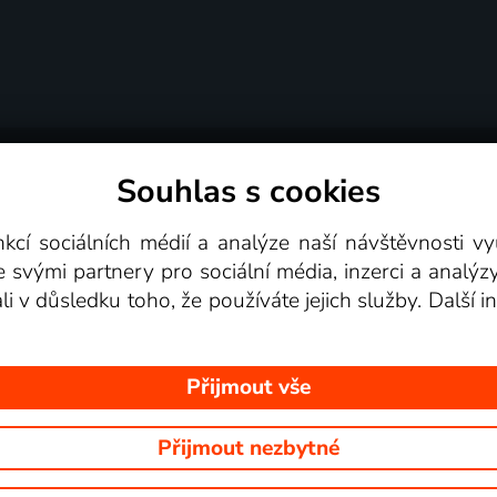
Souhlas s cookies
dní podmínky
Podporovaná zařízení
Pro partne
nkcí sociálních médií a analýze naší návštěvnosti 
e svými partnery pro sociální média, inzerci a analýz
Videotéka
ali v důsledku toho, že používáte jejich služby. Další
Přijmout vše
Přijmout nezbytné