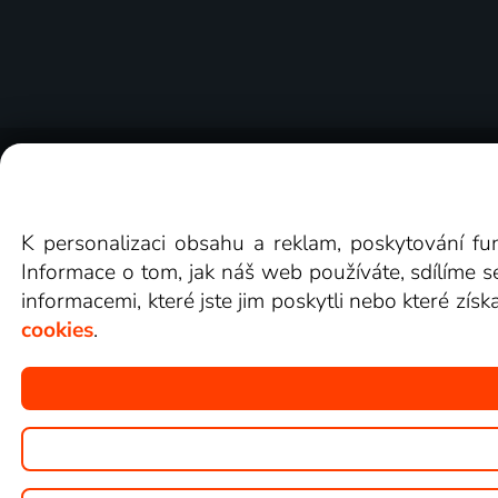
O Lepší.TV
Novinky
Recenze
Obcho
K personalizaci obsahu a reklam, poskytování fu
Informace o tom, jak náš web používáte, sdílíme s
informacemi, které jste jim poskytli nebo které získ
cookies
.