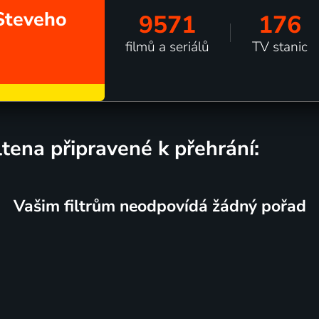
 Steveho
9571
176
filmů a seriálů
TV stanic
ltena připravené k přehrání:
Vašim filtrům neodpovídá žádný pořad