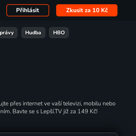
Přihlásit
Zkusit za 10 Kč
právy
Hudba
HBO
jte přes internet ve vaší televizi, mobilu nebo
m. Bavte se s Lepší.TV již za 149 Kč!