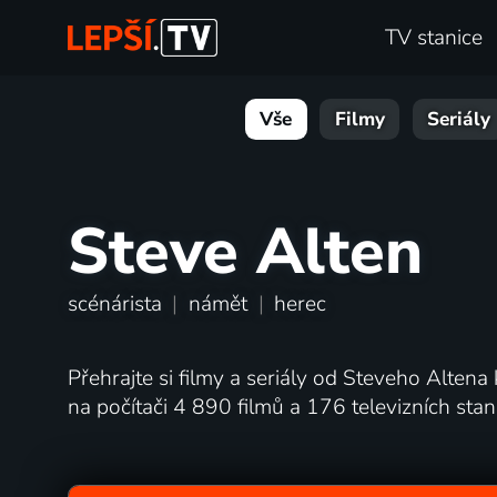
TV stanice
Vše
Filmy
Seriály
Steve Alten
scénárista
|
námět
|
herec
Přehrajte si filmy a seriály od Steveho Altena 
na počítači 4 890 filmů a 176 televizních st