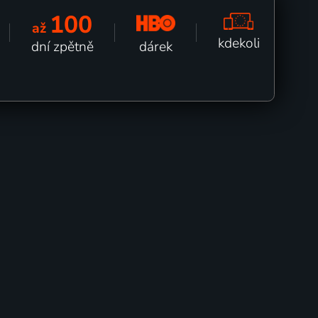
100
až
kdekoli
dárek
dní zpětně