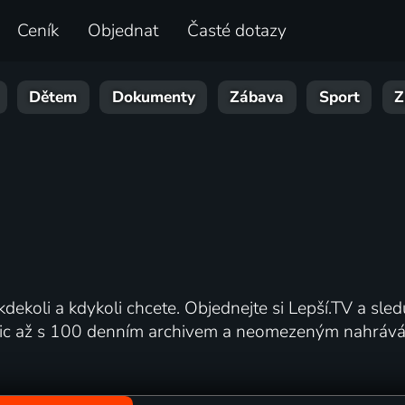
Ceník
Objednat
Časté dotazy
Dětem
Dokumenty
Zábava
Sport
Z
kdekoli a kdykoli chcete. Objednejte si Lepší.TV a sledu
anic až s 100 denním archivem a neomezeným nahrávání