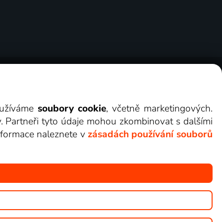
ry
Cookies
Kontakt
Darovat Lepší.TV
využíváme
soubory cookie
, včetně marketingových.
y. Partneři tyto údaje mohou zkombinovat s dalšími
 informace naleznete v
zásadách používání souborů