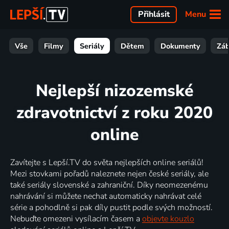
Menu
Přihlásit
Vše
Filmy
Seriály
Dětem
Dokumenty
Zá
Nejlepší nizozemské
zdravotnictví z roku 2020
online
Zavítejte s Lepší.TV do světa nejlepších online seriálů!
Mezi stovkami pořadů naleznete nejen české seriály, ale
také seriály slovenské a zahraniční. Díky neomezenému
nahrávání si můžete nechat automaticky nahrávat celé
série a pohodlně si pak díly pustit podle svých možností.
Nebuďte omezeni vysílacím časem a
objevte kouzlo