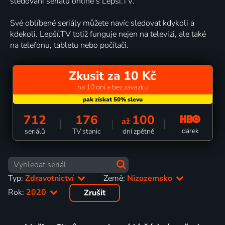
sledování seriálů online s Lepší.TV.
Své oblíbené seriály můžete navíc sledovat kdykoli a
kdekoli. Lepší.TV totiž funguje nejen na televizi, ale také
na telefonu, tabletu nebo počítači.
Zkusit za 10 Kč
na 10 dní a bez závazku
712
176
100
až
dárek
seriálů
TV stanic
dní zpětně
Typ:
Zdravotnictví
Země:
Nizozemsko
Rok:
2020
Zrušit