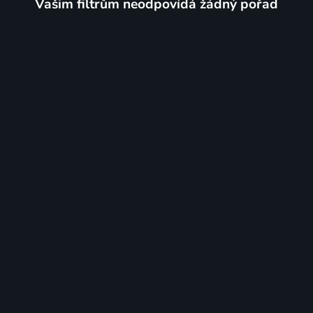
Vašim filtrům neodpovídá žádný pořad