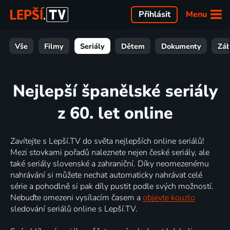
Menu
Přihlásit
Vše
Filmy
Seriály
Dětem
Dokumenty
Zá
Nejlepší španělské seriály
z 60. let online
Zavítejte s Lepší.TV do světa nejlepších online seriálů!
Mezi stovkami pořadů naleznete nejen české seriály, ale
také seriály slovenské a zahraniční. Díky neomezenému
nahrávání si můžete nechat automaticky nahrávat celé
série a pohodlně si pak díly pustit podle svých možností.
Nebuďte omezeni vysílacím časem a
objevte kouzlo
sledování seriálů online s Lepší.TV.