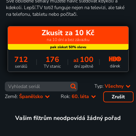
Své oblíbené seriály můžete navíc sledovat kdykoli a
kdekoli. Lepší.TV totiž funguje nejen na televizi, ale také
na telefonu, tabletu nebo počítači.
Zkusit za 10 Kč
na 10 dní a bez závazku
712
176
100
až
dárek
seriálů
TV stanic
dní zpětně
Typ:
Všechny
Země:
Španělsko
Rok:
60. léta
Zrušit
Vašim filtrům neodpovídá žádný pořad