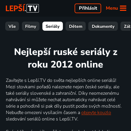
Menu
Přihlásit
Vše
Filmy
Seriály
Dětem
Dokumenty
Zá
Nejlepší ruské seriály z
roku 2012 online
Zavítejte s Lepší.TV do světa nejlepších online seriálů!
Mezi stovkami pořadů naleznete nejen české seriály, ale
také seriály slovenské a zahraniční. Díky neomezenému
nahrávání si můžete nechat automaticky nahrávat celé
série a pohodlně si pak díly pustit podle svých možností.
Nebuďte omezeni vysílacím časem a
objevte kouzlo
sledování seriálů online s Lepší.TV.