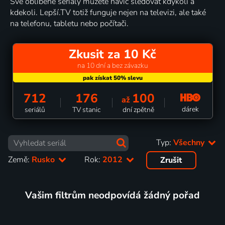
Své oblíbené seriály můžete navíc sledovat kdykoli a
kdekoli. Lepší.TV totiž funguje nejen na televizi, ale také
na telefonu, tabletu nebo počítači.
Zkusit za 10 Kč
na 10 dní a bez závazku
712
176
100
až
dárek
seriálů
TV stanic
dní zpětně
Typ:
Všechny
Země:
Rusko
Rok:
2012
Zrušit
Vašim filtrům neodpovídá žádný pořad