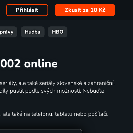
Přihlásit
Zkusit za 10 Kč
právy
Hudba
HBO
2002 online
eriály, ale také seriály slovenské a zahraniční.
íly pustit podle svých možností. Nebuďte
 ale také na telefonu, tabletu nebo počítači.