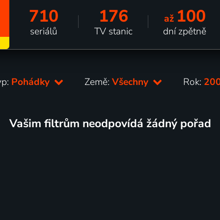
710
176
100
až
seriálů
TV stanic
dní zpětně
yp:
Pohádky
Země:
Všechny
Rok:
20
Vašim filtrům neodpovídá žádný pořad