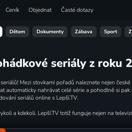
Ceník
Objednat
Časté dotazy
Dětem
Dokumenty
Zábava
Sport
Z
ohádkové seriály z roku 
 seriálů! Mezi stovkami pořadů naleznete nejen české s
automaticky nahrávat celé série a pohodlně si pak d
dování seriálů online s Lepší.TV.
oli a kdekoli. Lepší.TV totiž funguje nejen na televizi,