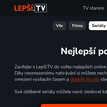
TV stanice
Vše
Filmy
Seriály
Nejlepší p
Zavítejte s Lepší.TV do světa nejlepších online
Díky neomezenému nahrávání si můžete nechat 
omezeni vysílacím časem a
objevte kouzlo
sle
Své oblíbené seriály můžete navíc sledovat kdyk