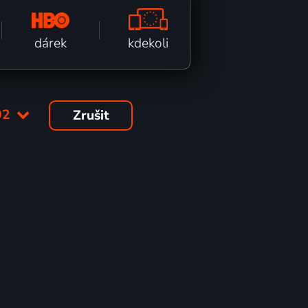
kdekoli
dárek
02
Zrušit