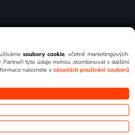
ry
Cookies
Kontakt
Darovat Lepší.TV
využíváme
soubory cookie
, včetně marketingových.
y. Partneři tyto údaje mohou zkombinovat s dalšími
 informace naleznete v
zásadách používání souborů
žete sledovat v Lepší.TV.