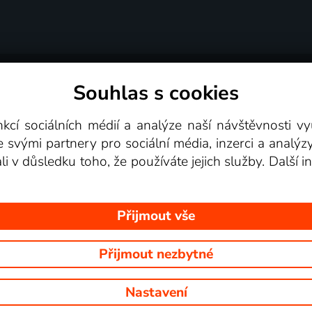
Souhlas s cookies
dní podmínky
Podporovaná zařízení
Pro partne
nkcí sociálních médií a analýze naší návštěvnosti 
e svými partnery pro sociální média, inzerci a analýz
Videotéka
ali v důsledku toho, že používáte jejich služby. Další
Přijmout vše
Přijmout nezbytné
 Na tomto webu jsou zobrazovány obrázky z pořadů TV stanic, které mů
Nastavení