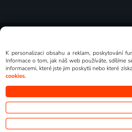
O Lepší.TV
Novinky
Recenze
Obcho
K personalizaci obsahu a reklam, poskytování fu
Informace o tom, jak náš web používáte, sdílíme s
informacemi, které jste jim poskytli nebo které získ
cookies
.
Copyright © goNET s.r.o.