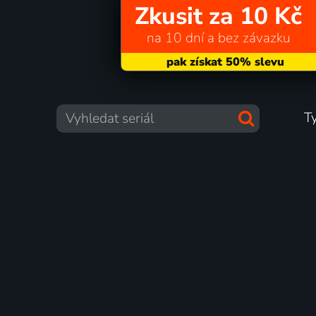
Zkusit za 10 Kč
na 10 dní a bez závazku
T