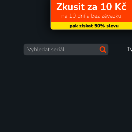
Zkusit za 10 Kč
na 10 dní a bez závazku
T