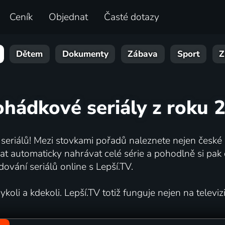
Ceník
Objednat
Časté dotazy
Dětem
Dokumenty
Zábava
Sport
Z
ohádkové seriály z roku 
 seriálů! Mezi stovkami pořadů naleznete nejen české s
automaticky nahrávat celé série a pohodlně si pak d
dování seriálů online s Lepší.TV.
oli a kdekoli. Lepší.TV totiž funguje nejen na televizi,