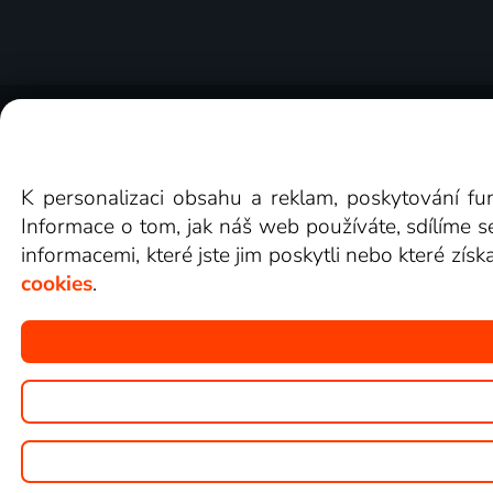
O Lepší.TV
Novinky
Recenze
Obcho
K personalizaci obsahu a reklam, poskytování fu
Informace o tom, jak náš web používáte, sdílíme s
informacemi, které jste jim poskytli nebo které získ
cookies
.
Copyright © goNET s.r.o.