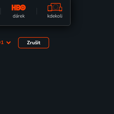
kdekoli
dárek
01
Zrušit