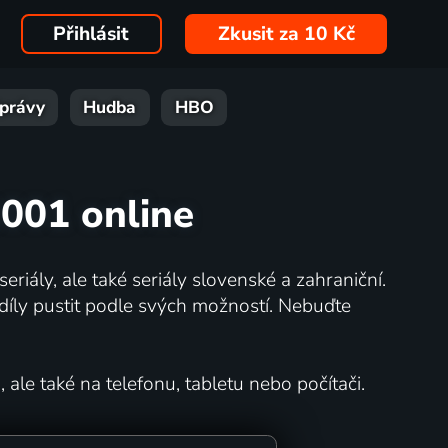
Přihlásit
Zkusit za 10 Kč
právy
Hudba
HBO
2001 online
eriály, ale také seriály slovenské a zahraniční.
íly pustit podle svých možností. Nebuďte
 ale také na telefonu, tabletu nebo počítači.