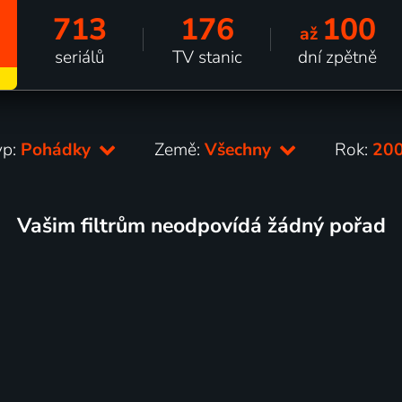
713
176
100
až
seriálů
TV stanic
dní zpětně
yp:
Pohádky
Země:
Všechny
Rok:
20
Vašim filtrům neodpovídá žádný pořad