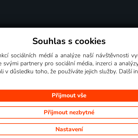
Souhlas s cookies
dní podmínky
Podporovaná zařízení
Pro partne
nkcí sociálních médií a analýze naší návštěvnosti 
e svými partnery pro sociální média, inzerci a analýz
Videotéka
ali v důsledku toho, že používáte jejich služby. Další
Přijmout vše
Přijmout nezbytné
 Na tomto webu jsou zobrazovány obrázky z pořadů TV stanic, které mů
Nastavení