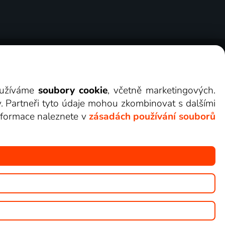
ry
Cookies
Kontakt
Darovat Lepší.TV
využíváme
soubory cookie
, včetně marketingových.
y. Partneři tyto údaje mohou zkombinovat s dalšími
 informace naleznete v
zásadách používání souborů
žete sledovat v Lepší.TV.