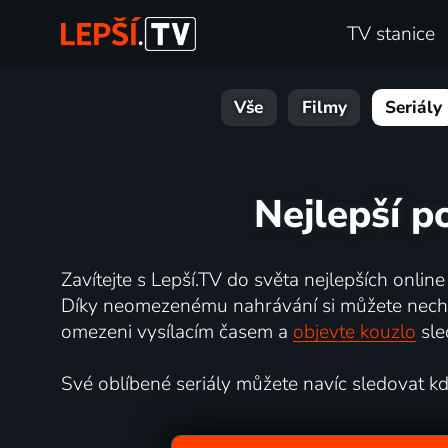
TV stanice
Vše
Filmy
Seriály
Nejlepší p
Zavítejte s Lepší.TV do světa nejlepších online
Díky neomezenému nahrávání si můžete nechat 
omezeni vysílacím časem a
objevte kouzlo
sle
Své oblíbené seriály můžete navíc sledovat kdyk