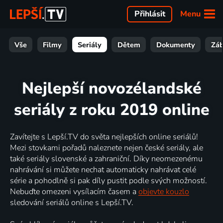
Menu
Přihlásit
Vše
Filmy
Seriály
Dětem
Dokumenty
Zá
Nejlepší novozélandské
seriály z roku 2019 online
Zavítejte s Lepší.TV do světa nejlepších online seriálů!
Mezi stovkami pořadů naleznete nejen české seriály, ale
také seriály slovenské a zahraniční. Díky neomezenému
nahrávání si můžete nechat automaticky nahrávat celé
série a pohodlně si pak díly pustit podle svých možností.
Nebuďte omezeni vysílacím časem a
objevte kouzlo
sledování seriálů online s Lepší.TV.