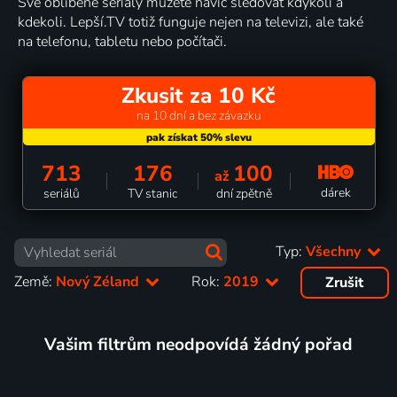
Své oblíbené seriály můžete navíc sledovat kdykoli a
kdekoli. Lepší.TV totiž funguje nejen na televizi, ale také
na telefonu, tabletu nebo počítači.
Zkusit za 10 Kč
na 10 dní a bez závazku
713
176
100
až
dárek
seriálů
TV stanic
dní zpětně
Typ:
Všechny
Země:
Nový Zéland
Rok:
2019
Zrušit
Vašim filtrům neodpovídá žádný pořad