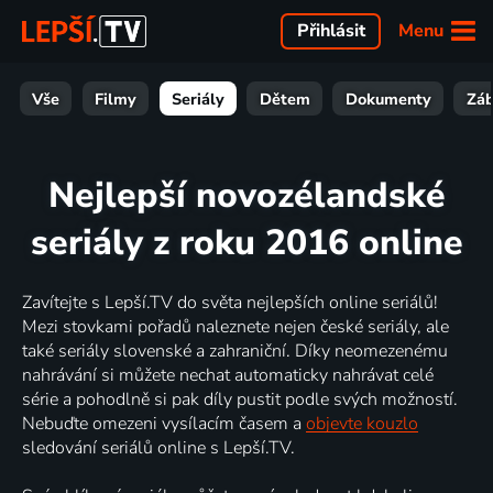
Menu
Přihlásit
Vše
Filmy
Seriály
Dětem
Dokumenty
Zá
Nejlepší novozélandské
seriály z roku 2016 online
Zavítejte s Lepší.TV do světa nejlepších online seriálů!
Mezi stovkami pořadů naleznete nejen české seriály, ale
také seriály slovenské a zahraniční. Díky neomezenému
nahrávání si můžete nechat automaticky nahrávat celé
série a pohodlně si pak díly pustit podle svých možností.
Nebuďte omezeni vysílacím časem a
objevte kouzlo
sledování seriálů online s Lepší.TV.