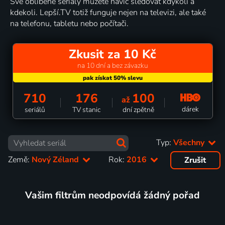
Své oblíbené seriály můžete navíc sledovat kdykoli a
kdekoli. Lepší.TV totiž funguje nejen na televizi, ale také
na telefonu, tabletu nebo počítači.
Zkusit za 10 Kč
na 10 dní a bez závazku
710
176
100
až
dárek
seriálů
TV stanic
dní zpětně
Typ:
Všechny
Země:
Nový Zéland
Rok:
2016
Zrušit
Vašim filtrům neodpovídá žádný pořad