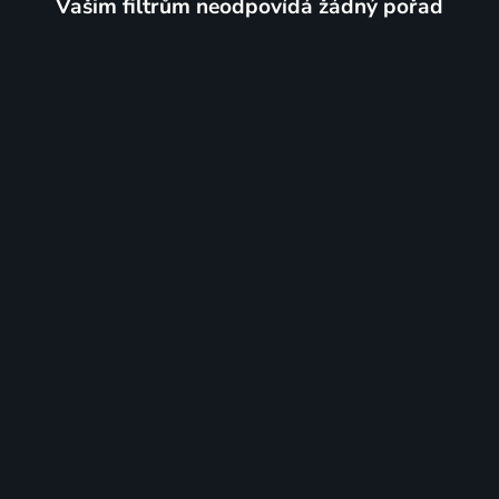
Vašim filtrům neodpovídá žádný pořad