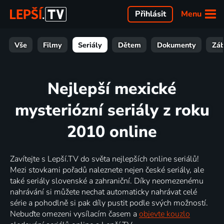
Menu
Přihlásit
Vše
Filmy
Seriály
Dětem
Dokumenty
Zá
Nejlepší mexické
mysteriózní seriály z roku
2010 online
Zavítejte s Lepší.TV do světa nejlepších online seriálů!
Mezi stovkami pořadů naleznete nejen české seriály, ale
také seriály slovenské a zahraniční. Díky neomezenému
nahrávání si můžete nechat automaticky nahrávat celé
série a pohodlně si pak díly pustit podle svých možností.
Nebuďte omezeni vysílacím časem a
objevte kouzlo