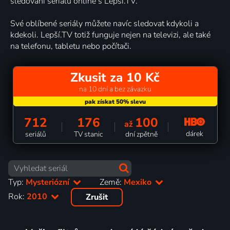
sledování seriálů online s Lepší.TV.
Své oblíbené seriály můžete navíc sledovat kdykoli a
kdekoli. Lepší.TV totiž funguje nejen na televizi, ale také
na telefonu, tabletu nebo počítači.
Zkusit za 10 Kč
na 10 dní a bez závazku
712
176
100
až
dárek
seriálů
TV stanic
dní zpětně
Typ:
Mysteriózní
Země:
Mexiko
Rok:
2010
Zrušit