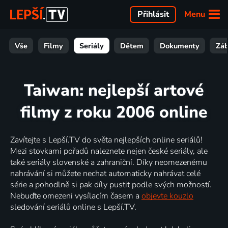
Menu
Přihlásit
Vše
Filmy
Seriály
Dětem
Dokumenty
Zá
Taiwan: nejlepší artové
filmy z roku 2006 online
Zavítejte s Lepší.TV do světa nejlepších online seriálů!
Mezi stovkami pořadů naleznete nejen české seriály, ale
také seriály slovenské a zahraniční. Díky neomezenému
nahrávání si můžete nechat automaticky nahrávat celé
série a pohodlně si pak díly pustit podle svých možností.
Nebuďte omezeni vysílacím časem a
objevte kouzlo
sledování seriálů online s Lepší.TV.