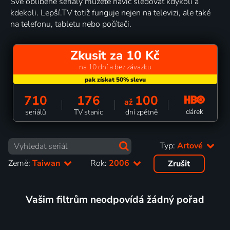
Své oblíbené seriály můžete navíc sledovat kdykoli a
kdekoli. Lepší.TV totiž funguje nejen na televizi, ale také
na telefonu, tabletu nebo počítači.
Zkusit za 10 Kč
na 10 dní a bez závazku
710
176
100
až
dárek
seriálů
TV stanic
dní zpětně
Typ:
Artové
Země:
Taiwan
Rok:
2006
Zrušit
Vašim filtrům neodpovídá žádný pořad