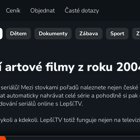
Ceník
Objednat
Časté dotazy
Dětem
Dokumenty
Zábava
Sport
Z
í artové filmy z roku 200
 seriálů! Mezi stovkami pořadů naleznete nejen české s
automaticky nahrávat celé série a pohodlně si pak d
dování seriálů online s Lepší.TV.
oli a kdekoli. Lepší.TV totiž funguje nejen na televizi,