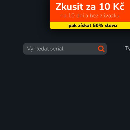
Zkusit za 10 Kč
na 10 dní a bez závazku
T