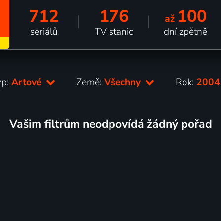
712
176
100
až
seriálů
TV stanic
dní zpětně
yp:
Artové
Země:
Všechny
Rok:
200
Vašim filtrům neodpovídá žádný pořad