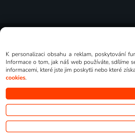
O Lepší.TV
Novinky
Recenze
Obcho
K personalizaci obsahu a reklam, poskytování fu
Informace o tom, jak náš web používáte, sdílíme s
informacemi, které jste jim poskytli nebo které získ
cookies
.
Copyright © goNET s.r.o.