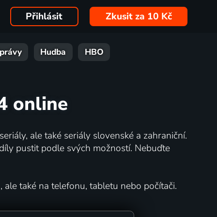
Přihlásit
Zkusit za 10 Kč
právy
Hudba
HBO
4 online
eriály, ale také seriály slovenské a zahraniční.
íly pustit podle svých možností. Nebuďte
 ale také na telefonu, tabletu nebo počítači.