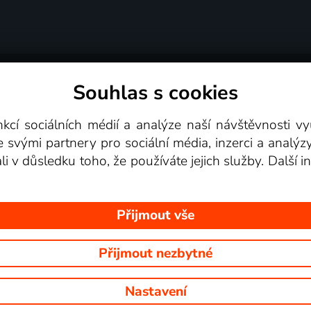
Souhlas s cookies
dní podmínky
Podporovaná zařízení
Pro partne
nkcí sociálních médií a analýze naší návštěvnosti 
e svými partnery pro sociální média, inzerci a analýz
Videotéka
ali v důsledku toho, že používáte jejich služby. Další
Přijmout vše
Přijmout nezbytné
 Na tomto webu jsou zobrazovány obrázky z pořadů TV stanic, které mů
Nastavení