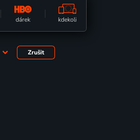
kdekoli
dárek
4
Zrušit