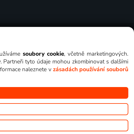
ry
Cookies
Kontakt
Darovat Lepší.TV
využíváme
soubory cookie
, včetně marketingových.
y. Partneři tyto údaje mohou zkombinovat s dalšími
 informace naleznete v
zásadách používání souborů
žete sledovat v Lepší.TV.