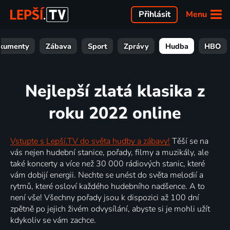
Menu
Přihlásit
kumenty
Zábava
Sport
Zprávy
Hudba
HBO
Nejlepší zlatá klasika z
roku 2022 online
Vstupte s Lepší.TV do světa hudby a zábavy!
Těší se na
vás nejen hudební stanice, pořady, filmy a muzikály, ale
také koncerty a více než 30 000 rádiových stanic, které
vám dobijí energii. Nechte se unést do světa melodií a
rytmů, které osloví každého hudebního nadšence. A to
není vše! Všechny pořady jsou k dispozici až 100 dní
zpětně po jejich živém odvysílání, abyste si je mohli užít
kdykoliv se vám zachce.