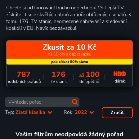
Chcete si od tancování trochu oddechnout? S Lepší.TV
získáte i tisíce skvělých filmů a moře oblíbených seriálů. K
tomu 176 TV stanic, neomezené nahrávání a sledování
kdekoli v EU. Navíc bez závazku!
Zkusit za 10 Kč
na 10 dní a bez závazku
787
176
100
až
dárek
hudebních pořadů
TV stanic
dní zpětně
Typ:
Zlatá klasika
Rok:
2022
Zrušit
Vašim filtrům neodpovídá žádný pořad