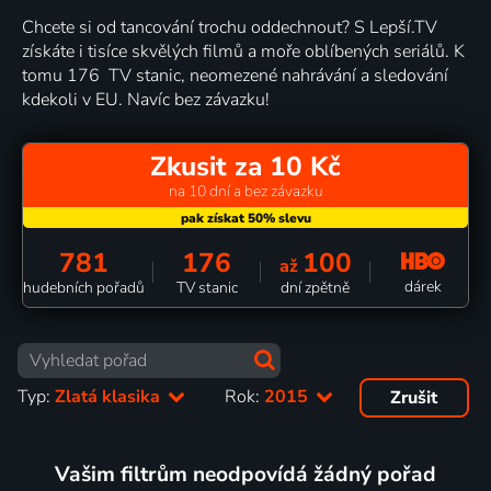
Chcete si od tancování trochu oddechnout? S Lepší.TV
získáte i tisíce skvělých filmů a moře oblíbených seriálů. K
tomu 176 TV stanic, neomezené nahrávání a sledování
kdekoli v EU. Navíc bez závazku!
Zkusit za 10 Kč
na 10 dní a bez závazku
781
176
100
až
dárek
hudebních pořadů
TV stanic
dní zpětně
Typ:
Zlatá klasika
Rok:
2015
Zrušit
Vašim filtrům neodpovídá žádný pořad