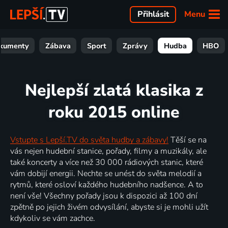
Menu
Přihlásit
kumenty
Zábava
Sport
Zprávy
Hudba
HBO
Nejlepší zlatá klasika z
roku 2015 online
Vstupte s Lepší.TV do světa hudby a zábavy!
Těší se na
vás nejen hudební stanice, pořady, filmy a muzikály, ale
také koncerty a více než 30 000 rádiových stanic, které
vám dobijí energii. Nechte se unést do světa melodií a
rytmů, které osloví každého hudebního nadšence. A to
není vše! Všechny pořady jsou k dispozici až 100 dní
zpětně po jejich živém odvysílání, abyste si je mohli užít
kdykoliv se vám zachce.