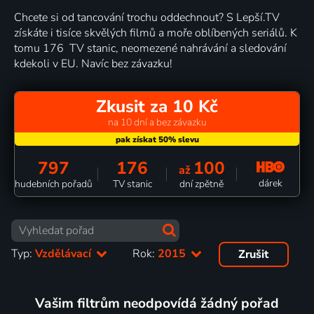
Chcete si od tancování trochu oddechnout? S Lepší.TV
získáte i tisíce skvělých filmů a moře oblíbených seriálů. K
tomu 176 TV stanic, neomezené nahrávání a sledování
kdekoli v EU. Navíc bez závazku!
Zkusit za 10 Kč
na 10 dní a bez závazku
797
176
100
až
dárek
hudebních pořadů
TV stanic
dní zpětně
Typ:
Vzdělávací
Rok:
2015
Zrušit
Vašim filtrům neodpovídá žádný pořad