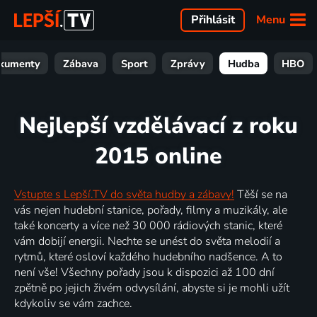
Menu
Přihlásit
kumenty
Zábava
Sport
Zprávy
Hudba
HBO
Nejlepší vzdělávací z roku
2015 online
Vstupte s Lepší.TV do světa hudby a zábavy!
Těší se na
vás nejen hudební stanice, pořady, filmy a muzikály, ale
také koncerty a více než 30 000 rádiových stanic, které
vám dobijí energii. Nechte se unést do světa melodií a
rytmů, které osloví každého hudebního nadšence. A to
není vše! Všechny pořady jsou k dispozici až 100 dní
zpětně po jejich živém odvysílání, abyste si je mohli užít
kdykoliv se vám zachce.