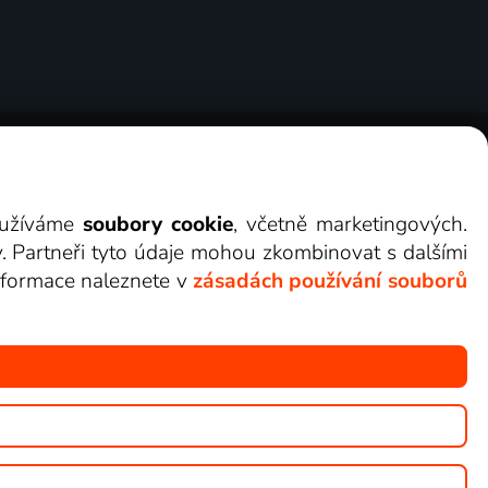
ry
Cookies
Kontakt
Darovat Lepší.TV
využíváme
soubory cookie
, včetně marketingových.
y. Partneři tyto údaje mohou zkombinovat s dalšími
 informace naleznete v
zásadách používání souborů
žete sledovat v Lepší.TV.