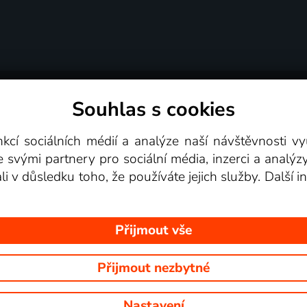
Souhlas s cookies
dní podmínky
Podporovaná zařízení
Pro partne
nkcí sociálních médií a analýze naší návštěvnosti 
e svými partnery pro sociální média, inzerci a analýz
Videotéka
ali v důsledku toho, že používáte jejich služby. Další
Přijmout vše
Přijmout nezbytné
 Na tomto webu jsou zobrazovány obrázky z pořadů TV stanic, které mů
Nastavení