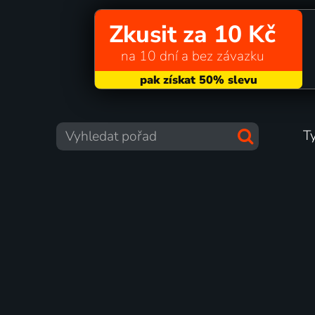
Zkusit za 10 Kč
na 10 dní a bez závazku
T