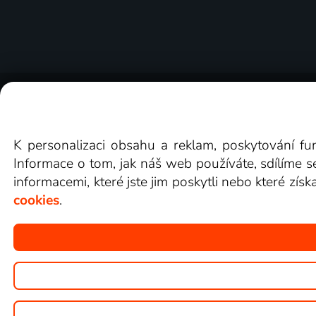
O Lepší.TV
Novinky
Recenze
Obcho
K personalizaci obsahu a reklam, poskytování fu
Informace o tom, jak náš web používáte, sdílíme s
informacemi, které jste jim poskytli nebo které získ
cookies
.
Copyright © goNET s.r.o.