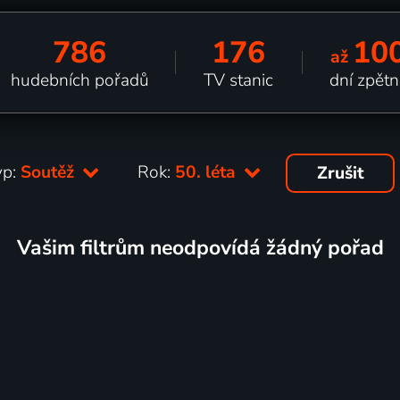
786
176
10
až
hudebních pořadů
TV stanic
dní zpětn
yp:
Soutěž
Rok:
50. léta
Zrušit
Vašim filtrům neodpovídá žádný pořad