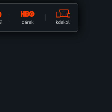
0
kdekoli
dárek
ě