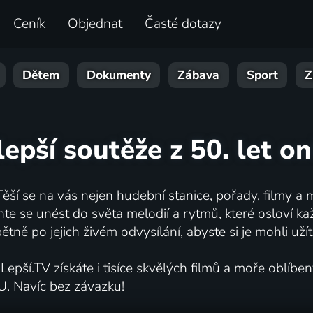
Ceník
Objednat
Časté dotazy
Dětem
Dokumenty
Zábava
Sport
Z
lepší soutěže z 50. let on
ěší se na vás nejen hudební stanice, pořady, filmy a 
echte se unést do světa melodií a rytmů, které osloví 
tně po jejich živém odvysílání, abyste si je mohli uží
epší.TV získáte i tisíce skvělých filmů a moře oblíbe
U. Navíc bez závazku!