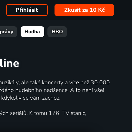
Přihlásit
Zkusit za 10 Kč
právy
Hudba
HBO
line
muzikály, ale také koncerty a více než 30 000
každého hudebního nadšence. A to není vše!
t kdykoliv se vám zachce.
ných seriálů. K tomu 176 TV stanic,