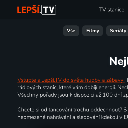
TV stanice
Vše
Filmy
Seriály
Nej
Vstupte s Lepší.TV do světa hudby a zábavy!
T
rádiových stanic, které vám dobijí energii. N
Všechny pořady jsou k dispozici až 100 dní zpě
Chcete si od tancování trochu oddechnout? S L
neomezené nahrávání a sledování kdekoli v E