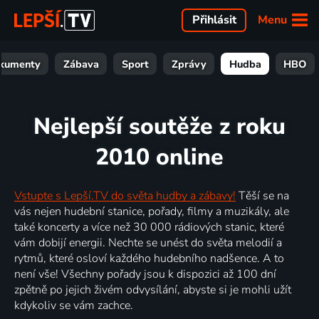
Menu
Přihlásit
kumenty
Zábava
Sport
Zprávy
Hudba
HBO
Nejlepší soutěže z roku
2010 online
Vstupte s Lepší.TV do světa hudby a zábavy!
Těší se na
vás nejen hudební stanice, pořady, filmy a muzikály, ale
také koncerty a více než 30 000 rádiových stanic, které
vám dobijí energii. Nechte se unést do světa melodií a
rytmů, které osloví každého hudebního nadšence. A to
není vše! Všechny pořady jsou k dispozici až 100 dní
zpětně po jejich živém odvysílání, abyste si je mohli užít
kdykoliv se vám zachce.