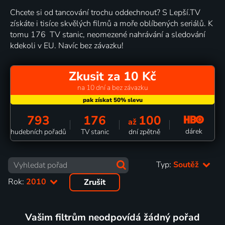
Chcete si od tancování trochu oddechnout? S Lepší.TV
získáte i tisíce skvělých filmů a moře oblíbených seriálů. K
tomu 176 TV stanic, neomezené nahrávání a sledování
kdekoli v EU. Navíc bez závazku!
Zkusit za 10 Kč
na 10 dní a bez závazku
793
176
100
až
dárek
hudebních pořadů
TV stanic
dní zpětně
Typ:
Soutěž
Rok:
2010
Zrušit
Vašim filtrům neodpovídá žádný pořad