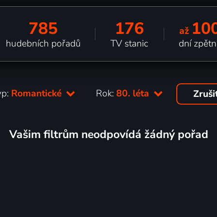
785
176
10
až
hudebních pořadů
TV stanic
dní zpětn
yp:
Romantické
Rok:
80. léta
Zruši
Vašim filtrům neodpovídá žádný pořad