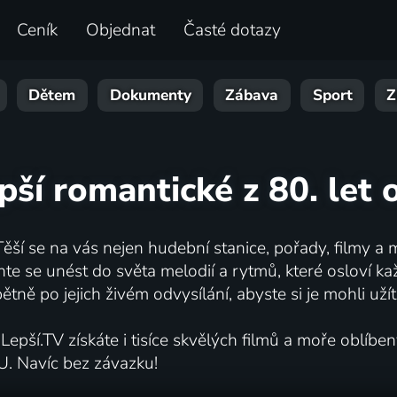
Ceník
Objednat
Časté dotazy
Dětem
Dokumenty
Zábava
Sport
Z
pší romantické z 80. let 
ěší se na vás nejen hudební stanice, pořady, filmy a 
echte se unést do světa melodií a rytmů, které osloví 
tně po jejich živém odvysílání, abyste si je mohli uží
epší.TV získáte i tisíce skvělých filmů a moře oblíbe
U. Navíc bez závazku!