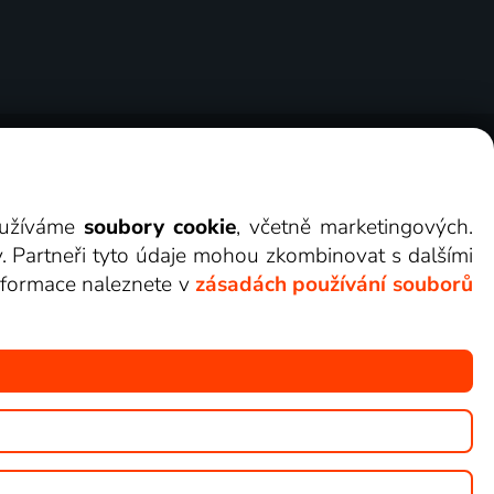
ry
Cookies
Kontakt
Darovat Lepší.TV
využíváme
soubory cookie
, včetně marketingových.
y. Partneři tyto údaje mohou zkombinovat s dalšími
 informace naleznete v
zásadách používání souborů
žete sledovat v Lepší.TV.