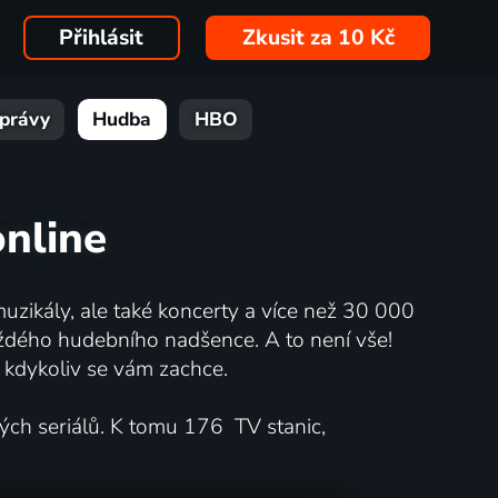
Přihlásit
Zkusit za 10 Kč
právy
Hudba
HBO
online
muzikály, ale také koncerty a více než 30 000
každého hudebního nadšence. A to není vše!
t kdykoliv se vám zachce.
ných seriálů. K tomu 176 TV stanic,