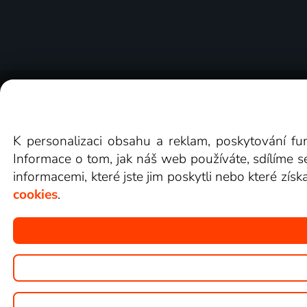
O Lepší.TV
Novinky
Recenze
Obcho
K personalizaci obsahu a reklam, poskytování fu
Informace o tom, jak náš web používáte, sdílíme s
informacemi, které jste jim poskytli nebo které získ
cookies
.
Copyright © goNET s.r.o.