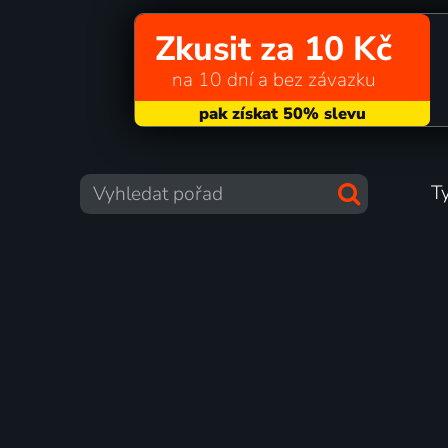
Zkusit za 10 Kč
na 10 dní a bez závazku
T