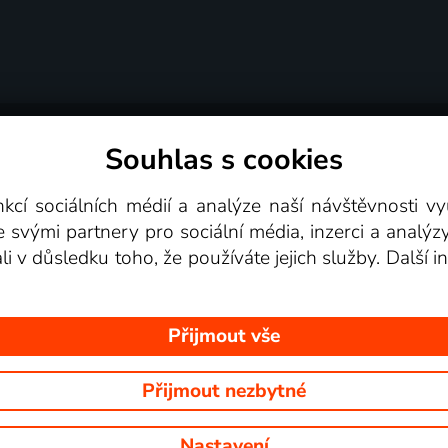
Souhlas s cookies
dní podmínky
Podporovaná zařízení
Pro partne
nkcí sociálních médií a analýze naší návštěvnosti 
e svými partnery pro sociální média, inzerci a analýz
Videotéka
ali v důsledku toho, že používáte jejich služby. Další
Přijmout vše
Přijmout nezbytné
 Na tomto webu jsou zobrazovány obrázky z pořadů TV stanic, které mů
Nastavení