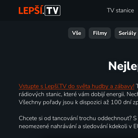
TV stanice
Vše
Filmy
Seriály
Nejle
Vstupte s Lepší.TV do světa hudby a zábavy!
T
rádiových stanic, které vám dobijí energii. N
Všechny pořady jsou k dispozici až 100 dní zpě
Chcete si od tancování trochu oddechnout? S L
neomezené nahrávání a sledování kdekoli v E