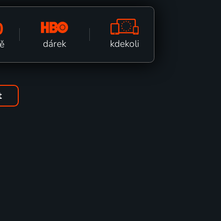
0
kdekoli
dárek
ě
t