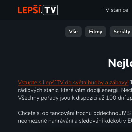
TV stanice
Vše
Filmy
Seriály
Nejl
Vstupte s Lepší.TV do světa hudby a zábavy!
T
rádiových stanic, které vám dobijí energii. N
Všechny pořady jsou k dispozici až 100 dní zpě
Chcete si od tancování trochu oddechnout? S L
neomezené nahrávání a sledování kdekoli v E