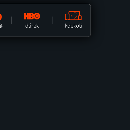
0
kdekoli
dárek
ě