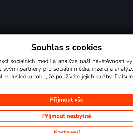
Souhlas s cookies
dní podmínky
Podporovaná zařízení
Pro partne
nkcí sociálních médií a analýze naší návštěvnosti 
e svými partnery pro sociální média, inzerci a analýz
Videotéka
ali v důsledku toho, že používáte jejich služby. Další
Přijmout vše
Přijmout nezbytné
 Na tomto webu jsou zobrazovány obrázky z pořadů TV stanic, které mů
Nastavení