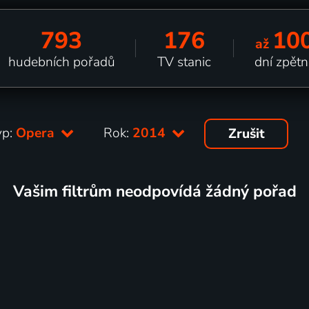
793
176
10
až
hudebních pořadů
TV stanic
dní zpětn
yp:
Opera
Rok:
2014
Zrušit
Vašim filtrům neodpovídá žádný pořad