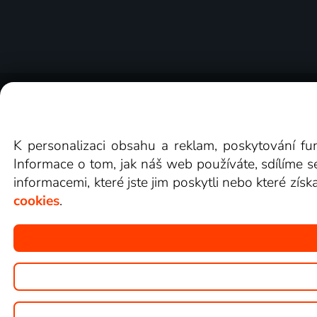
O Lepší.TV
Novinky
Recenze
Obcho
K personalizaci obsahu a reklam, poskytování fu
Informace o tom, jak náš web používáte, sdílíme s
informacemi, které jste jim poskytli nebo které získ
cookies
.
Copyright © goNET s.r.o.