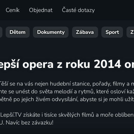
Ceník
Objednat
Časté dotazy
Dětem
Dokumenty
Zábava
Sport
Z
epší opera z roku 2014 o
ěší se na vás nejen hudební stanice, pořady, filmy a 
echte se unést do světa melodií a rytmů, které osloví 
tně po jejich živém odvysílání, abyste si je mohli uží
epší.TV získáte i tisíce skvělých filmů a moře oblíbe
U. Navíc bez závazku!