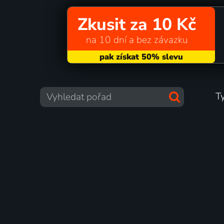
Zkusit za 10 Kč
na 10 dní a bez závazku
T