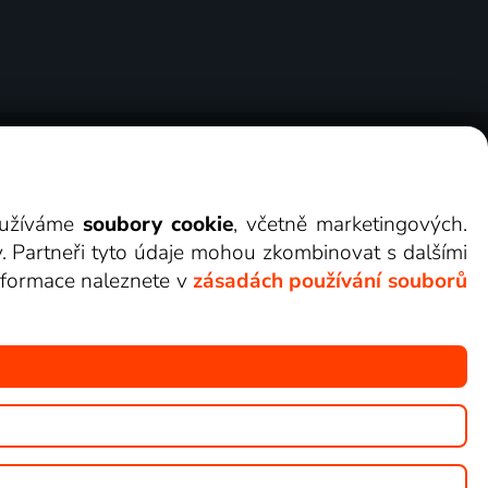
ry
Cookies
Kontakt
Darovat Lepší.TV
využíváme
soubory cookie
, včetně marketingových.
y. Partneři tyto údaje mohou zkombinovat s dalšími
 informace naleznete v
zásadách používání souborů
žete sledovat v Lepší.TV.