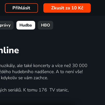
Přihlásit
Zkusit za 10 Kč
právy
Hudba
HBO
nline
muzikály, ale také koncerty a více než 30 000
každého hudebního nadšence. A to není vše!
t kdykoliv se vám zachce.
ných seriálů. K tomu 176 TV stanic,