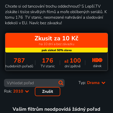
Chcete si od tancování trochu oddechnout? S Lepší.TV
získáte i tisíce skvělých filmů a moře oblíbených seriálů. K
tomu 176 TV stanic, neomezené nahrávání a sledování
kdekoli v EU. Navíc bez závazku!
Zkusit za 10 Kč
na 10 dní a bez závazku
787
176
100
až
dárek
hudebních pořadů
TV stanic
dní zpětně
Typ:
Drama
Rok:
2010
Zrušit
Vašim filtrům neodpovídá žádný pořad