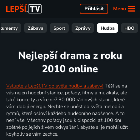
Menu
Přihlásit
kumenty
Zábava
Sport
Zprávy
Hudba
HBO
Nejlepší drama z roku
2010 online
Vstupte s Lepší.TV do světa hudby a zábavy!
Těší se na
vás nejen hudební stanice, pořady, filmy a muzikály, ale
také koncerty a více než 30 000 rádiových stanic, které
vám dobijí energii. Nechte se unést do světa melodií a
rytmů, které osloví každého hudebního nadšence. A to
není vše! Všechny pořady jsou k dispozici až 100 dní
zpětně po jejich živém odvysílání, abyste si je mohli užít
kdykoliv se vám zachce.