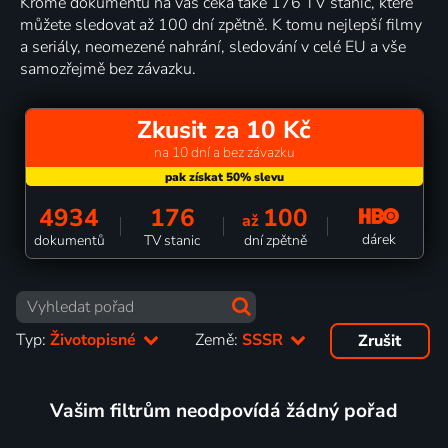
Kromě dokumentů na vás čeká také 176 TV stanic, které
můžete sledovat až 100 dní zpětně. K tomu nejlepší filmy
a seriály, neomezené nahrání, sledování v celé EU a vše
samozřejmě bez závazku.
Zkusit za 10 Kč
na 10 dní a bez závazku
4934
176
100
až
dárek
dokumentů
TV stanic
dní zpětně
Typ:
Životopisné
Země:
SSSR
Zrušit
Vašim filtrům neodpovídá žádný pořad