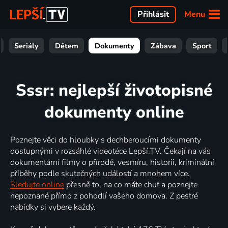
Menu
Přihlásit
Seriály
Dětem
Dokumenty
Zábava
Sport
Sssr: nejlepší životopisné
dokumenty online
Poznejte věci do hloubky s dechberoucími dokumenty
dostupnými v rozsáhlé videotéce Lepší.TV. Čekají na vás
dokumentární filmy o přírodě, vesmíru, historii, kriminální
příběhy podle skutečných událostí a mnohem více.
Sledujte online
přesně to, na co máte chuť a poznejte
nepoznané přímo z pohodlí vašeho domova. Z pestré
nabídky si vybere každý.