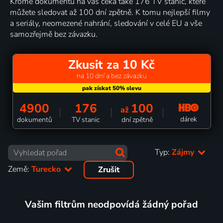
Kromě dokumentů na vás čeká také 176 TV stanic, které
můžete sledovat až 100 dní zpětně. K tomu nejlepší filmy
a seriály, neomezené nahrání, sledování v celé EU a vše
samozřejmě bez závazku.
Zkusit za 10 Kč
na 10 dní a bez závazku
4900
176
100
až
dárek
dokumentů
TV stanic
dní zpětně
Typ:
Zájmy
Země:
Turecko
Zrušit
Vašim filtrům neodpovídá žádný pořad