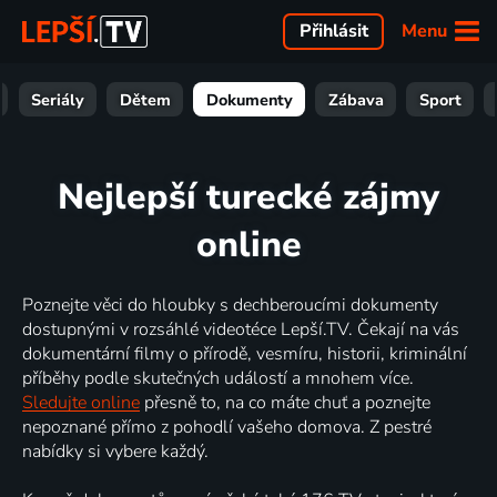
Menu
Přihlásit
Seriály
Dětem
Dokumenty
Zábava
Sport
Nejlepší turecké zájmy
online
Poznejte věci do hloubky s dechberoucími dokumenty
dostupnými v rozsáhlé videotéce Lepší.TV. Čekají na vás
dokumentární filmy o přírodě, vesmíru, historii, kriminální
příběhy podle skutečných událostí a mnohem více.
Sledujte online
přesně to, na co máte chuť a poznejte
nepoznané přímo z pohodlí vašeho domova. Z pestré
nabídky si vybere každý.