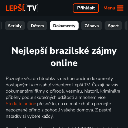
Menu
Přihlásit
Seriály
Dětem
Dokumenty
Zábava
Sport
Nejlepší brazilské zájmy
online
Poznejte věci do hloubky s dechberoucími dokumenty
dostupnými v rozsáhlé videotéce Lepší.TV. Čekají na vás
dokumentární filmy o přírodě, vesmíru, historii, kriminální
příběhy podle skutečných událostí a mnohem více.
Sledujte online
přesně to, na co máte chuť a poznejte
nepoznané přímo z pohodlí vašeho domova. Z pestré
nabídky si vybere každý.