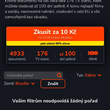
Kromě dokumentů na vás čeká také 176 TV stanic, které
můžete sledovat až 100 dní zpětně. K tomu nejlepší filmy
a seriály, neomezené nahrání, sledování v celé EU a vše
samozřejmě bez závazku.
Zkusit za 10 Kč
na 10 dní a bez závazku
4933
176
100
až
dárek
dokumentů
TV stanic
dní zpětně
Typ:
Zájmy
Země:
Brazílie
Zrušit
Vašim filtrům neodpovídá žádný pořad