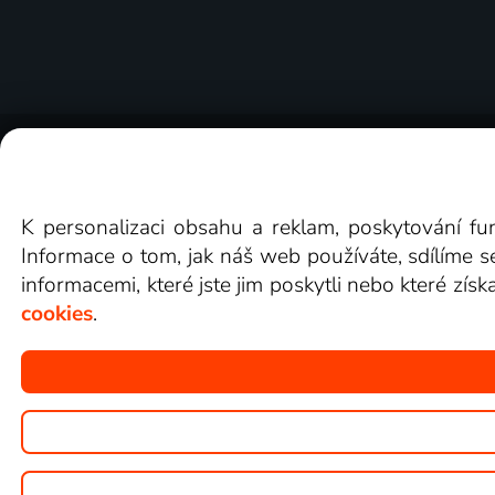
O Lepší.TV
Novinky
Recenze
Obcho
K personalizaci obsahu a reklam, poskytování fu
Informace o tom, jak náš web používáte, sdílíme s
informacemi, které jste jim poskytli nebo které získ
cookies
.
Copyright © goNET s.r.o.