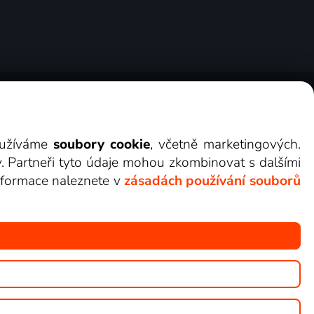
ry
Cookies
Kontakt
Darovat Lepší.TV
využíváme
soubory cookie
, včetně marketingových.
y. Partneři tyto údaje mohou zkombinovat s dalšími
 informace naleznete v
zásadách používání souborů
žete sledovat v Lepší.TV.