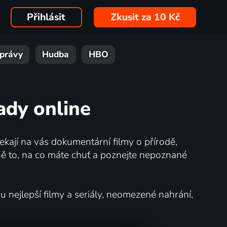
Přihlásit
Zkusit za 10 Kč
právy
Hudba
HBO
ady online
kají na vás dokumentární filmy o přírodě,
ě to, na co máte chuť a poznejte nepoznané
nejlepší filmy a seriály, neomezené nahrání,