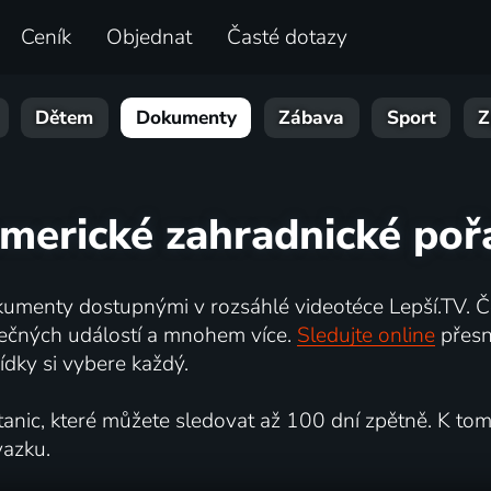
Ceník
Objednat
Časté dotazy
Dětem
Dokumenty
Zábava
Sport
Z
americké zahradnické poř
umenty dostupnými v rozsáhlé videotéce Lepší.TV. Če
kutečných událostí a mnohem více.
Sledujte online
přesn
dky si vybere každý.
ic, které můžete sledovat až 100 dní zpětně. K tomu 
vazku.