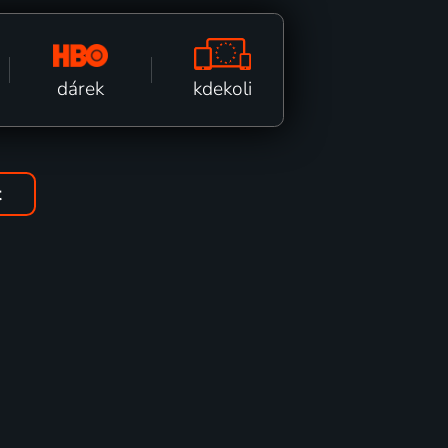
kdekoli
dárek
t