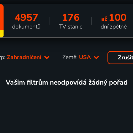
4957
176
100
až
dokumentů
TV stanic
dní zpětně
yp:
Zahradničení
Země:
USA
Zruši
Vašim filtrům neodpovídá žádný pořad