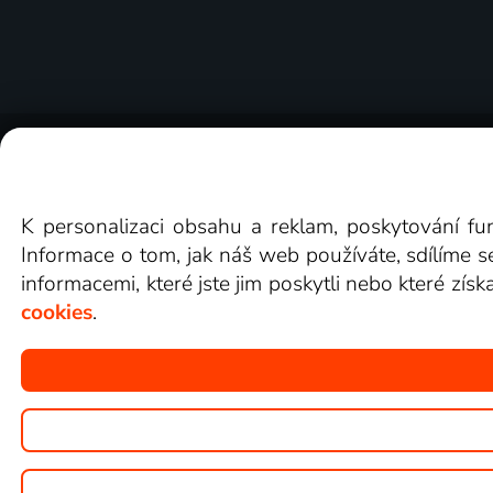
O Lepší.TV
Novinky
Recenze
Obcho
K personalizaci obsahu a reklam, poskytování fu
Informace o tom, jak náš web používáte, sdílíme s
informacemi, které jste jim poskytli nebo které získ
cookies
.
Copyright © goNET s.r.o.