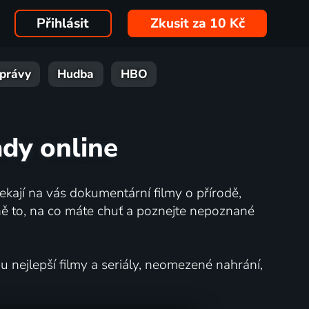
Přihlásit
Zkusit za 10 Kč
právy
Hudba
HBO
ady online
kají na vás dokumentární filmy o přírodě,
ě to, na co máte chuť a poznejte nepoznané
nejlepší filmy a seriály, neomezené nahrání,