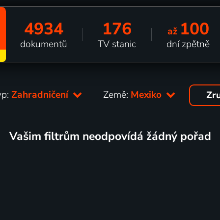
4934
176
100
až
dokumentů
TV stanic
dní zpětně
yp:
Zahradničení
Země:
Mexiko
Zru
Vašim filtrům neodpovídá žádný pořad