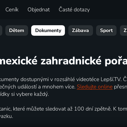
Ceník
Objednat
Časté dotazy
Dětem
Dokumenty
Zábava
Sport
Z
mexické zahradnické poř
umenty dostupnými v rozsáhlé videotéce Lepší.TV. Če
kutečných událostí a mnohem více.
Sledujte online
přesn
dky si vybere každý.
ic, které můžete sledovat až 100 dní zpětně. K tomu 
vazku.