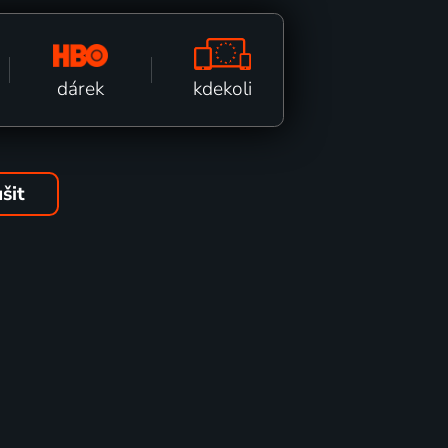
kdekoli
dárek
šit