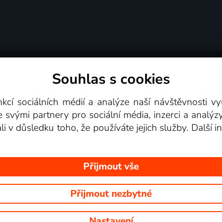
Souhlas s cookies
dní podmínky
Podporovaná zařízení
Pro partne
nkcí sociálních médií a analýze naší návštěvnosti 
e svými partnery pro sociální média, inzerci a analýz
Videotéka
ali v důsledku toho, že používáte jejich služby. Další
Přijmout vše
Přijmout nezbytné
 Na tomto webu jsou zobrazovány obrázky z pořadů TV stanic, které mů
Nastavení