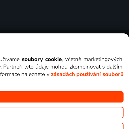
ry
Cookies
Kontakt
Darovat Lepší.TV
využíváme
soubory cookie
, včetně marketingových.
y. Partneři tyto údaje mohou zkombinovat s dalšími
 informace naleznete v
zásadách používání souborů
žete sledovat v Lepší.TV.