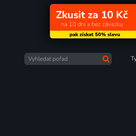
Zkusit za 10 Kč
na 10 dní a bez závazku
T