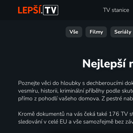
TV stanice
Vše
Filmy
Seriály
Nejlepší 
Poznejte věci do hloubky s dechberoucími dok
vesmíru, historii, kriminální příběhy podle s
přímo z pohodlí vašeho domova. Z pestré nabí
Kromě dokumentů na vás čeká také 176 TV stan
sledování v celé EU a vše samozřejmě bez zá