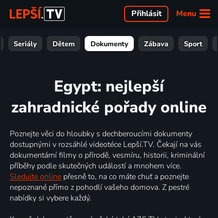
Menu
Přihlásit
Seriály
Dětem
Dokumenty
Zábava
Sport
Egypt: nejlepší
zahradnické pořady online
Poznejte věci do hloubky s dechberoucími dokumenty
dostupnými v rozsáhlé videotéce Lepší.TV. Čekají na vás
dokumentární filmy o přírodě, vesmíru, historii, kriminální
příběhy podle skutečných událostí a mnohem více.
Sledujte online
přesně to, na co máte chuť a poznejte
nepoznané přímo z pohodlí vašeho domova. Z pestré
nabídky si vybere každý.