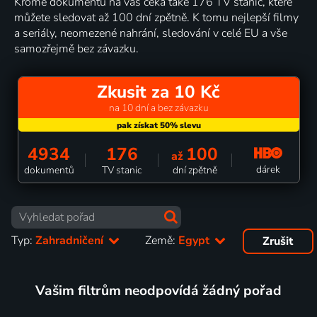
Kromě dokumentů na vás čeká také 176 TV stanic, které
můžete sledovat až 100 dní zpětně. K tomu nejlepší filmy
a seriály, neomezené nahrání, sledování v celé EU a vše
samozřejmě bez závazku.
Zkusit za 10 Kč
na 10 dní a bez závazku
4934
176
100
až
dárek
dokumentů
TV stanic
dní zpětně
Typ:
Zahradničení
Země:
Egypt
Zrušit
Vašim filtrům neodpovídá žádný pořad