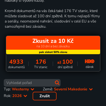
nabídky si vybere každý.
Kromě dokumentů na vás čeká také 176 TV stanic, které
můžete sledovat až 100 dní zpětně. K tomu nejlepší filmy
a seriály, neomezené nahrání, sledování v celé EU a vše
samozřejmě bez závazku.
Zkusit za 10 Kč
na 10 dní a bez závazku
4933
176
100
až
dárek
dokumentů
TV stanic
dní zpětně
Typ:
Westerny
Země:
Severní Makedonie
Rok:
2026
Zrušit