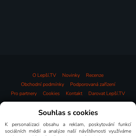
O Lepší.TV
Novinky
Recenze
Obchodní podmínky
Podporovaná zařízení
Pro partnery
Cookies
Kontakt
Darovat Lepší.TV
Videotéka
Souhlas s cookies
K personalizaci obsahu a reklam, poskytování funkcí
sociálních médií a analýze naší návštěvnosti využíváme