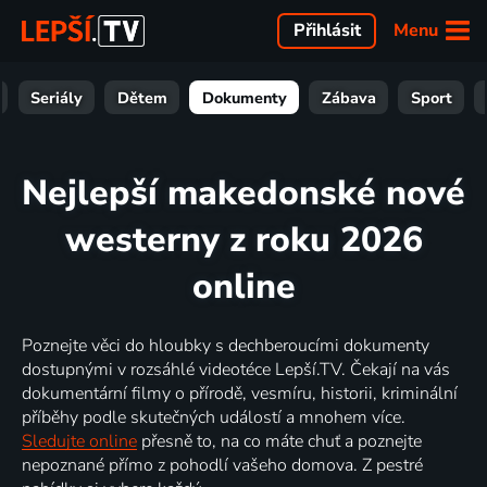
Menu
Přihlásit
Seriály
Dětem
Dokumenty
Zábava
Sport
Nejlepší makedonské nové
westerny z roku 2026
online
Poznejte věci do hloubky s dechberoucími dokumenty
dostupnými v rozsáhlé videotéce Lepší.TV. Čekají na vás
dokumentární filmy o přírodě, vesmíru, historii, kriminální
příběhy podle skutečných událostí a mnohem více.
Sledujte online
přesně to, na co máte chuť a poznejte
nepoznané přímo z pohodlí vašeho domova. Z pestré