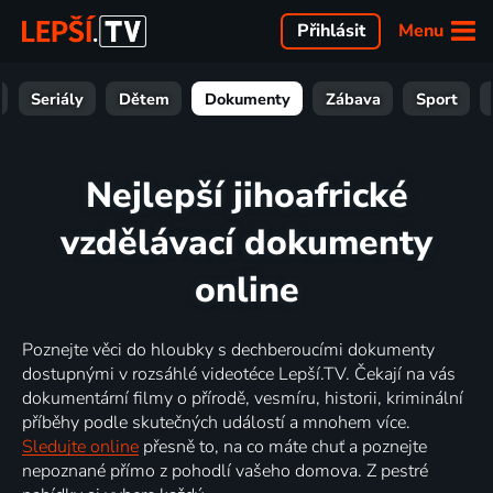
Menu
Přihlásit
Seriály
Dětem
Dokumenty
Zábava
Sport
Nejlepší jihoafrické
vzdělávací dokumenty
online
Poznejte věci do hloubky s dechberoucími dokumenty
dostupnými v rozsáhlé videotéce Lepší.TV. Čekají na vás
dokumentární filmy o přírodě, vesmíru, historii, kriminální
příběhy podle skutečných událostí a mnohem více.
Sledujte online
přesně to, na co máte chuť a poznejte
nepoznané přímo z pohodlí vašeho domova. Z pestré