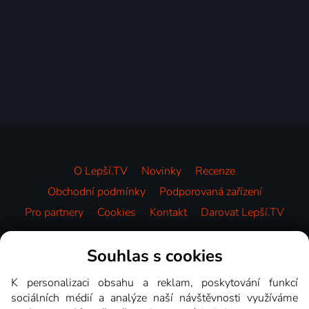
O Lepší.TV
Novinky
Recenze
Obchodní podmínky
Podporovaná zařízení
Pro partnery
Cookies
Kontakt
Darovat Lepší.TV
Videotéka
Souhlas s cookies
K personalizaci obsahu a reklam, poskytování funkcí
sociálních médií a analýze naší návštěvnosti využíváme