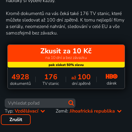
nabídky si vybere každý.
Kromě dokumentů na vás čeká také 176 TV stanic, které
můžete sledovat až 100 dní zpětně. K tomu nejlepší filmy
a seriály, neomezené nahrání, sledování v celé EU a vše
samozřejmě bez závazku.
Zkusit za 10 Kč
na 10 dní a bez závazku
4928
176
100
až
dárek
dokumentů
TV stanic
dní zpětně
Typ:
Vzdělávací
Země:
Jihoafrická republika
Zrušit