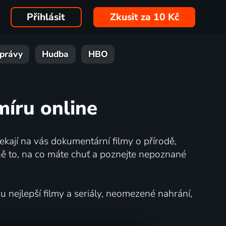
Přihlásit
Zkusit za 10 Kč
právy
Hudba
HBO
íru online
kají na vás dokumentární filmy o přírodě,
ě to, na co máte chuť a poznejte nepoznané
nejlepší filmy a seriály, neomezené nahrání,