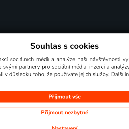
Souhlas s cookies
dní podmínky
Podporovaná zařízení
Pro partne
nkcí sociálních médií a analýze naší návštěvnosti 
e svými partnery pro sociální média, inzerci a analýz
Videotéka
ali v důsledku toho, že používáte jejich služby. Další
Přijmout vše
Přijmout nezbytné
 Na tomto webu jsou zobrazovány obrázky z pořadů TV stanic, které mů
Nastavení