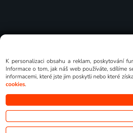
O Lepší.TV
Novinky
Recenze
Obcho
K personalizaci obsahu a reklam, poskytování fu
Informace o tom, jak náš web používáte, sdílíme s
informacemi, které jste jim poskytli nebo které získ
cookies
.
Copyright © goNET s.r.o.