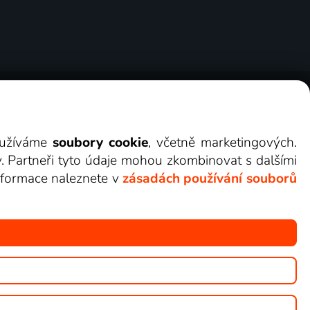
ry
Cookies
Kontakt
Darovat Lepší.TV
využíváme
soubory cookie
, včetně marketingových.
y. Partneři tyto údaje mohou zkombinovat s dalšími
 informace naleznete v
zásadách používání souborů
žete sledovat v Lepší.TV.