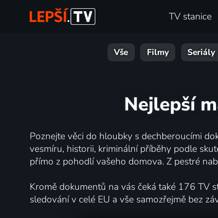
TV stanice
Vše
Filmy
Seriály
Nejlepší 
Poznejte věci do hloubky s dechberoucími dok
vesmíru, historii, kriminální příběhy podle s
přímo z pohodlí vašeho domova. Z pestré nabí
Kromě dokumentů na vás čeká také 176 TV stan
sledování v celé EU a vše samozřejmě bez zá