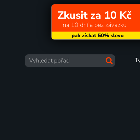
Zkusit za 10 Kč
na 10 dní a bez závazku
T