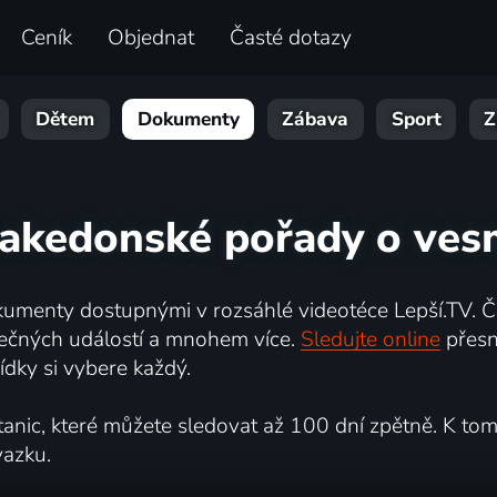
Ceník
Objednat
Časté dotazy
Dětem
Dokumenty
Zábava
Sport
Z
makedonské pořady o vesm
umenty dostupnými v rozsáhlé videotéce Lepší.TV. Če
kutečných událostí a mnohem více.
Sledujte online
přesn
dky si vybere každý.
ic, které můžete sledovat až 100 dní zpětně. K tomu 
vazku.