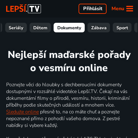
Menu
Přihlásit
Seriály
Dětem
Dokumenty
Zábava
Sport
Nejlepší maďarské pořady
o vesmíru online
Poznejte věci do hloubky s dechberoucími dokumenty
dostupnými v rozsáhlé videotéce Lepší.TV. Čekají na vás
dokumentární filmy o přírodě, vesmíru, historii, kriminální
příběhy podle skutečných událostí a mnohem více.
Sledujte online
přesně to, na co máte chuť a poznejte
nepoznané přímo z pohodlí vašeho domova. Z pestré
nabídky si vybere každý.