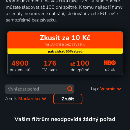
Kromě dokumentů na vás čeká také 176 TV stanic, které
můžete sledovat až 100 dní zpětně. K tomu nejlepší filmy
a seriály, neomezené nahrání, sledování v celé EU a vše
samozřejmě bez závazku.
Zkusit za 10 Kč
na 10 dní a bez závazku
4900
176
100
až
dárek
dokumentů
TV stanic
dní zpětně
Typ:
Vesmír
Země:
Maďarsko
Zrušit
Vašim filtrům neodpovídá žádný pořad