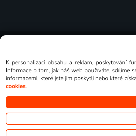
O Lepší.TV
Novinky
Recenze
Obcho
K personalizaci obsahu a reklam, poskytování fu
Informace o tom, jak náš web používáte, sdílíme s
informacemi, které jste jim poskytli nebo které získ
cookies
.
Copyright © goNET s.r.o.