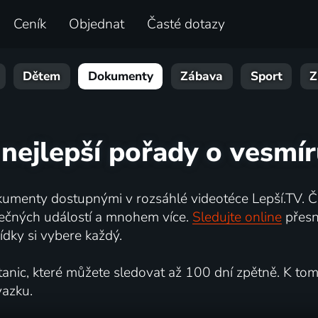
Ceník
Objednat
Časté dotazy
Dětem
Dokumenty
Zábava
Sport
Z
 nejlepší pořady o vesmí
umenty dostupnými v rozsáhlé videotéce Lepší.TV. Če
kutečných událostí a mnohem více.
Sledujte online
přesn
dky si vybere každý.
ic, které můžete sledovat až 100 dní zpětně. K tomu 
vazku.