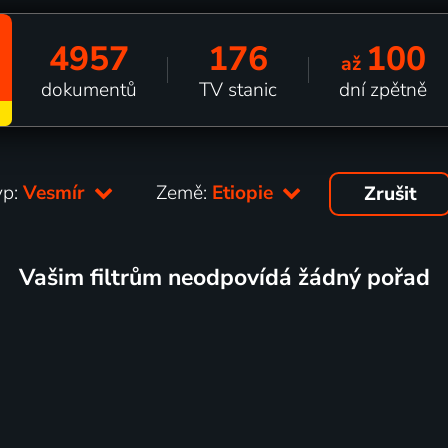
4957
176
100
až
dokumentů
TV stanic
dní zpětně
yp:
Vesmír
Země:
Etiopie
Zrušit
Vašim filtrům neodpovídá žádný pořad