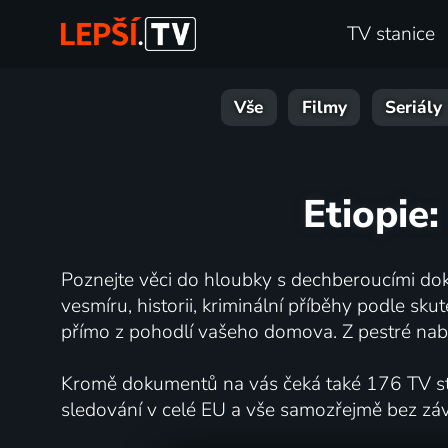
TV stanice
Vše
Filmy
Seriály
Etiopie:
Poznejte věci do hloubky s dechberoucími dok
vesmíru, historii, kriminální příběhy podle s
přímo z pohodlí vašeho domova. Z pestré nabí
Kromě dokumentů na vás čeká také 176 TV stan
sledování v celé EU a vše samozřejmě bez zá