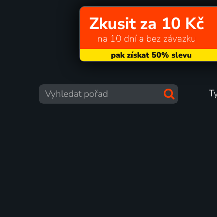
Zkusit za 10 Kč
na 10 dní a bez závazku
T