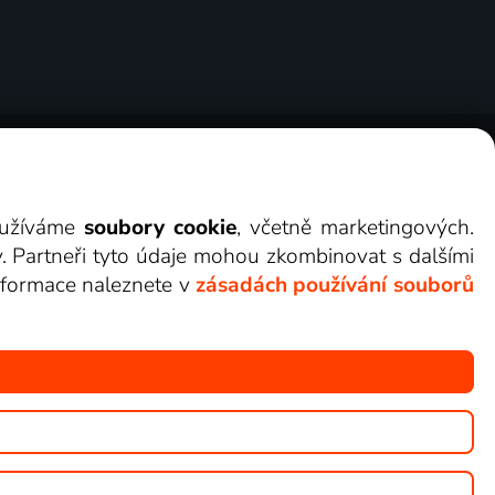
ry
Cookies
Kontakt
Darovat Lepší.TV
využíváme
soubory cookie
, včetně marketingových.
y. Partneři tyto údaje mohou zkombinovat s dalšími
 informace naleznete v
zásadách používání souborů
žete sledovat v Lepší.TV.