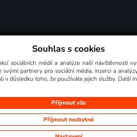
Souhlas s cookies
dní podmínky
Podporovaná zařízení
Pro partne
nkcí sociálních médií a analýze naší návštěvnosti 
e svými partnery pro sociální média, inzerci a analýz
Videotéka
ali v důsledku toho, že používáte jejich služby. Další
Přijmout vše
Přijmout nezbytné
 Na tomto webu jsou zobrazovány obrázky z pořadů TV stanic, které mů
Nastavení