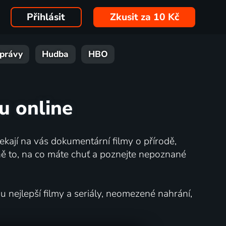
Přihlásit
Zkusit za 10 Kč
právy
Hudba
HBO
ru online
kají na vás dokumentární filmy o přírodě,
ě to, na co máte chuť a poznejte nepoznané
nejlepší filmy a seriály, neomezené nahrání,