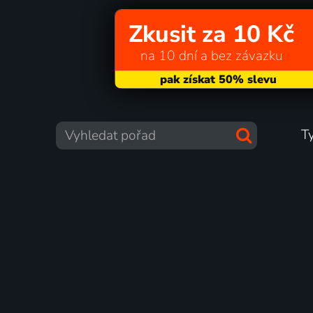
Zkusit za 10 Kč
na 10 dní a bez závazku
T