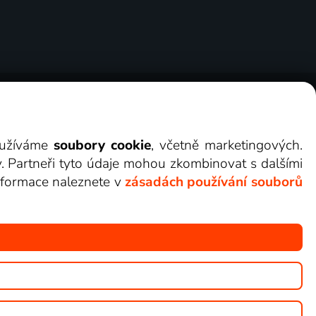
ry
Cookies
Kontakt
Darovat Lepší.TV
využíváme
soubory cookie
, včetně marketingových.
y. Partneři tyto údaje mohou zkombinovat s dalšími
 informace naleznete v
zásadách používání souborů
žete sledovat v Lepší.TV.