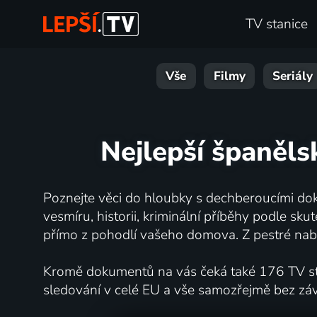
TV stanice
Vše
Filmy
Seriály
Nejlepší španěl
Poznejte věci do hloubky s dechberoucími dok
vesmíru, historii, kriminální příběhy podle s
přímo z pohodlí vašeho domova. Z pestré nabí
Kromě dokumentů na vás čeká také 176 TV stan
sledování v celé EU a vše samozřejmě bez zá