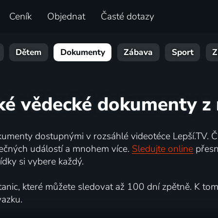
Ceník
Objednat
Časté dotazy
Dětem
Dokumenty
Zábava
Sport
Z
ské vědecké dokumenty z 
umenty dostupnými v rozsáhlé videotéce Lepší.TV. Če
kutečných událostí a mnohem více.
Sledujte online
přesn
dky si vybere každý.
ic, které můžete sledovat až 100 dní zpětně. K tomu 
vazku.