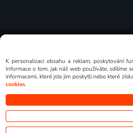
O Lepší.TV
Novinky
Recenze
Obcho
K personalizaci obsahu a reklam, poskytování fu
Informace o tom, jak náš web používáte, sdílíme s
informacemi, které jste jim poskytli nebo které získ
cookies
.
Copyright © goNET s.r.o.