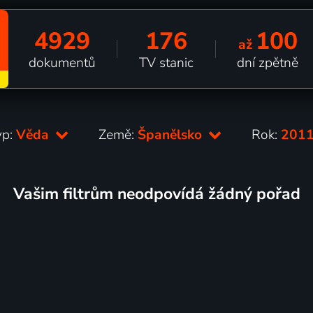
4929
176
100
až
dokumentů
TV stanic
dní zpětně
yp:
Věda
Země:
Španělsko
Rok:
201
Vašim filtrům neodpovídá žádný pořad