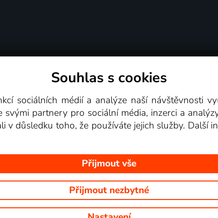
Souhlas s cookies
dní podmínky
Podporovaná zařízení
Pro partne
nkcí sociálních médií a analýze naší návštěvnosti 
e svými partnery pro sociální média, inzerci a analýz
Videotéka
ali v důsledku toho, že používáte jejich služby. Další
Přijmout vše
Přijmout nezbytné
 Na tomto webu jsou zobrazovány obrázky z pořadů TV stanic, které mů
Nastavení