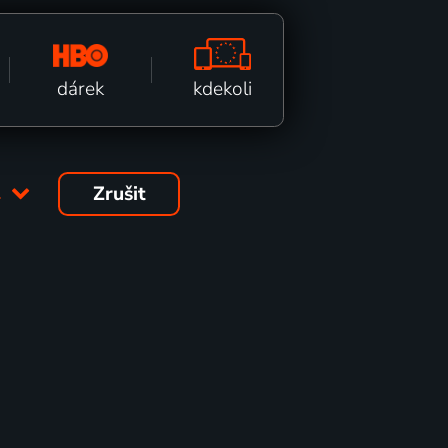
kdekoli
dárek
1
Zrušit