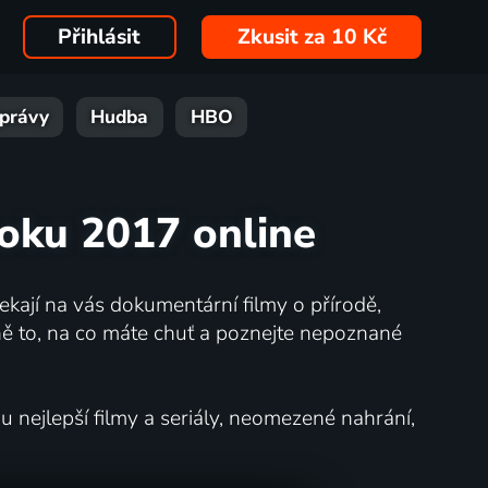
Přihlásit
Zkusit za 10 Kč
právy
Hudba
HBO
roku 2017 online
kají na vás dokumentární filmy o přírodě,
ě to, na co máte chuť a poznejte nepoznané
nejlepší filmy a seriály, neomezené nahrání,