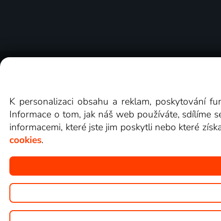
O Lepší.TV
Novinky
Recenze
Obcho
K personalizaci obsahu a reklam, poskytování fu
Informace o tom, jak náš web používáte, sdílíme s
informacemi, které jste jim poskytli nebo které získ
cookies
.
Copyright © goNET s.r.o.