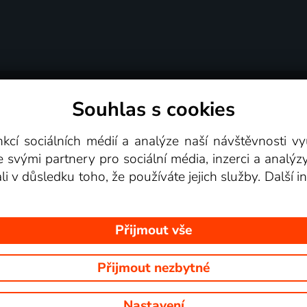
Souhlas s cookies
dní podmínky
Podporovaná zařízení
Pro partne
nkcí sociálních médií a analýze naší návštěvnosti 
e svými partnery pro sociální média, inzerci a analýz
Videotéka
ali v důsledku toho, že používáte jejich služby. Další
Přijmout vše
Přijmout nezbytné
 Na tomto webu jsou zobrazovány obrázky z pořadů TV stanic, které mů
Nastavení