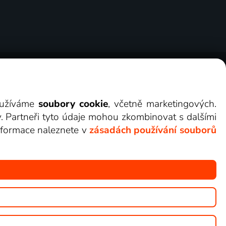
ry
Cookies
Kontakt
Darovat Lepší.TV
využíváme
soubory cookie
, včetně marketingových.
y. Partneři tyto údaje mohou zkombinovat s dalšími
 informace naleznete v
zásadách používání souborů
žete sledovat v Lepší.TV.