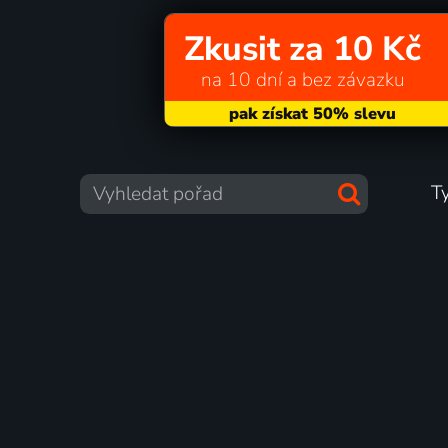
Zkusit za 10 Kč
na 10 dní a bez závazku
T