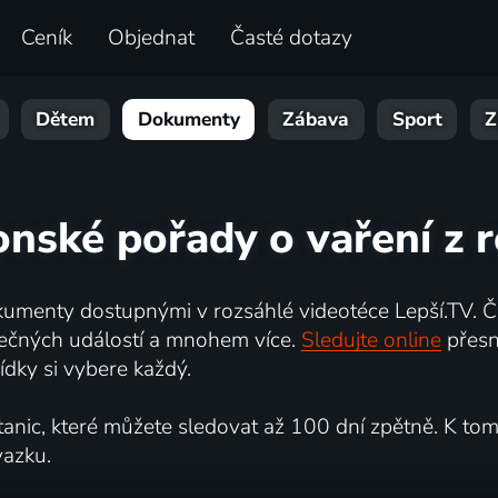
Ceník
Objednat
Časté dotazy
Dětem
Dokumenty
Zábava
Sport
Z
nské pořady o vaření z 
umenty dostupnými v rozsáhlé videotéce Lepší.TV. Če
kutečných událostí a mnohem více.
Sledujte online
přesn
dky si vybere každý.
ic, které můžete sledovat až 100 dní zpětně. K tomu 
vazku.