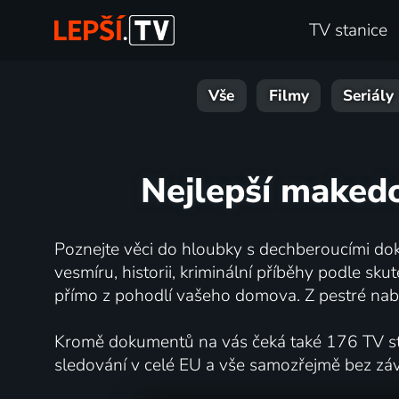
TV stanice
Vše
Filmy
Seriály
Nejlepší makedo
Poznejte věci do hloubky s dechberoucími dok
vesmíru, historii, kriminální příběhy podle s
přímo z pohodlí vašeho domova. Z pestré nabí
Kromě dokumentů na vás čeká také 176 TV stan
sledování v celé EU a vše samozřejmě bez zá