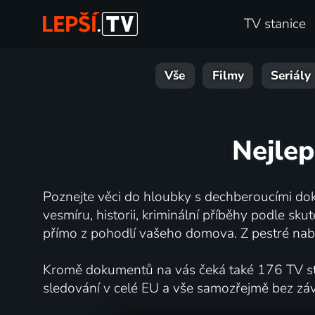
TV stanice
Vše
Filmy
Seriály
Nejlep
Poznejte věci do hloubky s dechberoucími dok
vesmíru, historii, kriminální příběhy podle s
přímo z pohodlí vašeho domova. Z pestré nabí
Kromě dokumentů na vás čeká také 176 TV stan
sledování v celé EU a vše samozřejmě bez zá