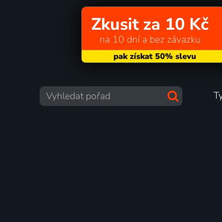
Zkusit za 10 Kč
na 10 dní a bez závazku
T