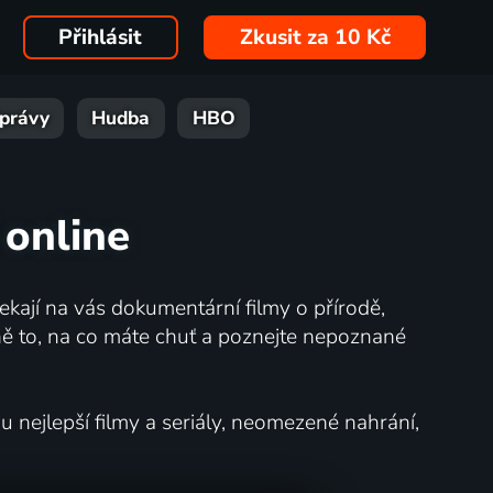
Přihlásit
Zkusit za 10 Kč
právy
Hudba
HBO
 online
kají na vás dokumentární filmy o přírodě,
ě to, na co máte chuť a poznejte nepoznané
nejlepší filmy a seriály, neomezené nahrání,