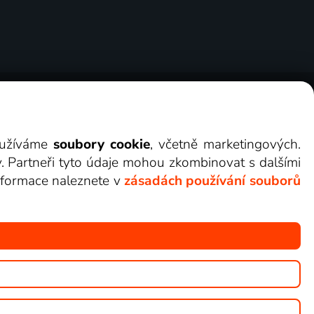
ry
Cookies
Kontakt
Darovat Lepší.TV
využíváme
soubory cookie
, včetně marketingových.
y. Partneři tyto údaje mohou zkombinovat s dalšími
 informace naleznete v
zásadách používání souborů
žete sledovat v Lepší.TV.