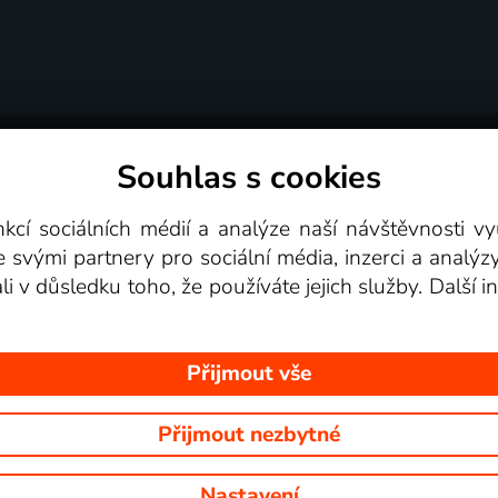
Souhlas s cookies
dní podmínky
Podporovaná zařízení
Pro partne
nkcí sociálních médií a analýze naší návštěvnosti 
e svými partnery pro sociální média, inzerci a analýz
Videotéka
ali v důsledku toho, že používáte jejich služby. Další
Přijmout vše
Přijmout nezbytné
 Na tomto webu jsou zobrazovány obrázky z pořadů TV stanic, které mů
Nastavení