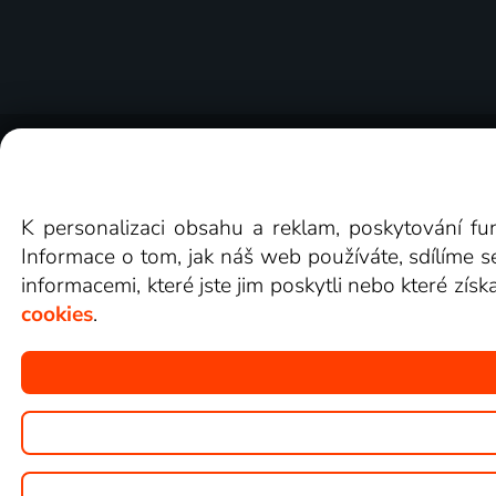
O Lepší.TV
Novinky
Recenze
Obcho
K personalizaci obsahu a reklam, poskytování fu
Informace o tom, jak náš web používáte, sdílíme s
informacemi, které jste jim poskytli nebo které získ
cookies
.
Copyright © goNET s.r.o.