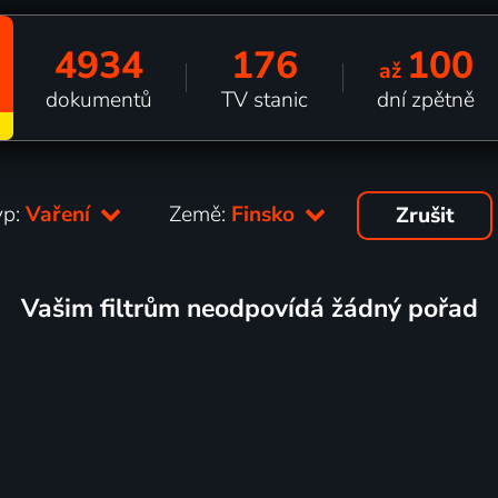
4934
176
100
až
dokumentů
TV stanic
dní zpětně
yp:
Vaření
Země:
Finsko
Zrušit
Vašim filtrům neodpovídá žádný pořad