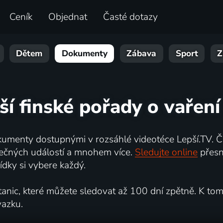
Ceník
Objednat
Časté dotazy
Dětem
Dokumenty
Zábava
Sport
Z
ší finské pořady o vaření
umenty dostupnými v rozsáhlé videotéce Lepší.TV. Če
kutečných událostí a mnohem více.
Sledujte online
přesn
dky si vybere každý.
ic, které můžete sledovat až 100 dní zpětně. K tomu 
vazku.