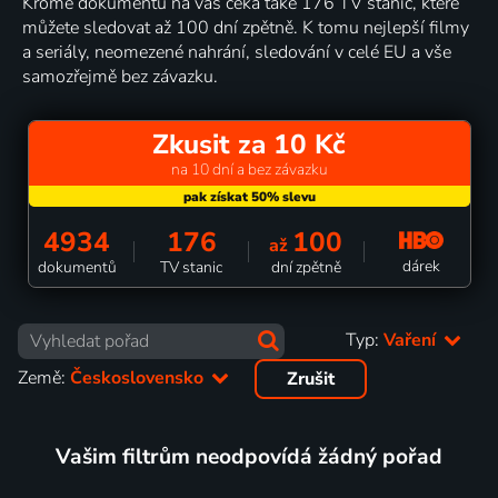
Kromě dokumentů na vás čeká také 176 TV stanic, které
můžete sledovat až 100 dní zpětně. K tomu nejlepší filmy
a seriály, neomezené nahrání, sledování v celé EU a vše
samozřejmě bez závazku.
Zkusit za 10 Kč
na 10 dní a bez závazku
4934
176
100
až
dárek
dokumentů
TV stanic
dní zpětně
Typ:
Vaření
Země:
Československo
Zrušit
Vašim filtrům neodpovídá žádný pořad