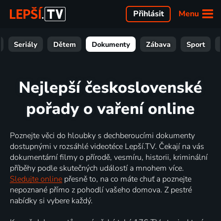
Menu
Přihlásit
Seriály
Dětem
Dokumenty
Zábava
Sport
Nejlepší československé
pořady o vaření online
Poznejte věci do hloubky s dechberoucími dokumenty
dostupnými v rozsáhlé videotéce Lepší.TV. Čekají na vás
dokumentární filmy o přírodě, vesmíru, historii, kriminální
příběhy podle skutečných událostí a mnohem více.
Sledujte online
přesně to, na co máte chuť a poznejte
nepoznané přímo z pohodlí vašeho domova. Z pestré
nabídky si vybere každý.