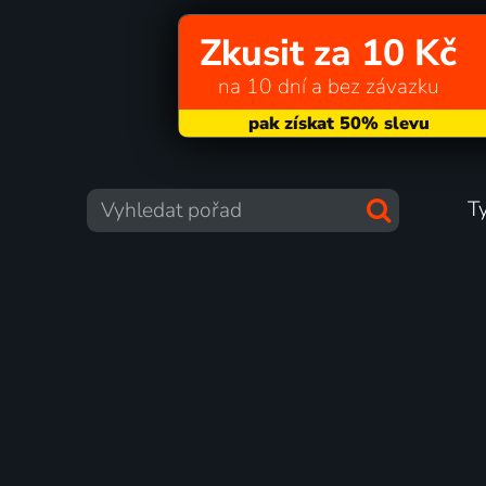
Zkusit za 10 Kč
na 10 dní a bez závazku
T