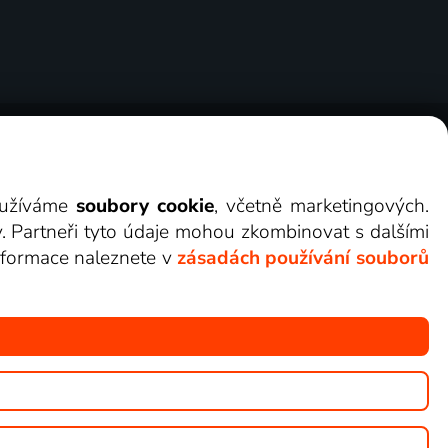
ry
Cookies
Kontakt
Darovat Lepší.TV
využíváme
soubory cookie
, včetně marketingových.
y. Partneři tyto údaje mohou zkombinovat s dalšími
 informace naleznete v
zásadách používání souborů
žete sledovat v Lepší.TV.