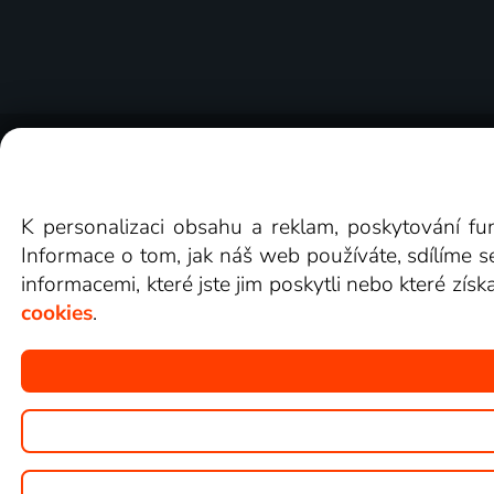
O Lepší.TV
Novinky
Recenze
Obcho
K personalizaci obsahu a reklam, poskytování fu
Informace o tom, jak náš web používáte, sdílíme s
informacemi, které jste jim poskytli nebo které získ
cookies
.
Copyright © goNET s.r.o.