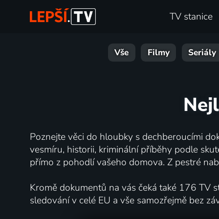
TV stanice
Vše
Filmy
Seriály
Nej
Poznejte věci do hloubky s dechberoucími dok
vesmíru, historii, kriminální příběhy podle s
přímo z pohodlí vašeho domova. Z pestré nabí
Kromě dokumentů na vás čeká také 176 TV stan
sledování v celé EU a vše samozřejmě bez zá