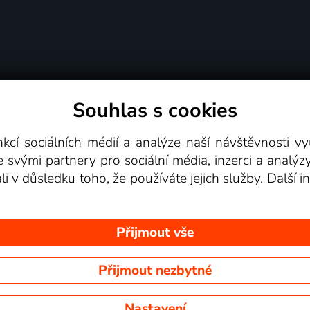
Souhlas s cookies
dní podmínky
Podporovaná zařízení
Pro partne
nkcí sociálních médií a analýze naší návštěvnosti 
e svými partnery pro sociální média, inzerci a analýz
Videotéka
ali v důsledku toho, že používáte jejich služby. Další
Přijmout vše
Přijmout nezbytné
 Na tomto webu jsou zobrazovány obrázky z pořadů TV stanic, které mů
Nastavení