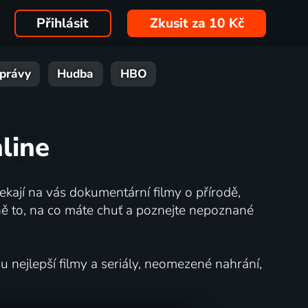
Přihlásit
Zkusit za 10 Kč
právy
Hudba
HBO
line
kají na vás dokumentární filmy o přírodě,
ě to, na co máte chuť a poznejte nepoznané
nejlepší filmy a seriály, neomezené nahrání,