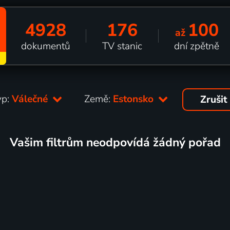
4928
176
100
až
dokumentů
TV stanic
dní zpětně
yp:
Válečné
Země:
Estonsko
Zrušit
Vašim filtrům neodpovídá žádný pořad