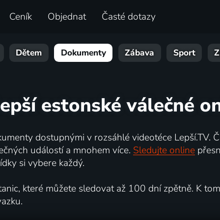
Ceník
Objednat
Časté dotazy
Dětem
Dokumenty
Zábava
Sport
Z
lepší estonské válečné on
umenty dostupnými v rozsáhlé videotéce Lepší.TV. Če
kutečných událostí a mnohem více.
Sledujte online
přesn
dky si vybere každý.
ic, které můžete sledovat až 100 dní zpětně. K tomu 
vazku.